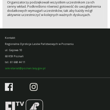
Organizatorzy podziękowali wszystkim uczestnikom za ich
cenny wkład. Podkreślono również gotowość do uwzględnienia
dodatkowych wymagań uczestników, tak aby każdy mógł
aktywnie uczestniczyć w kolejnych ważnych dyskusjach.
Kontakt:
Regionalna Dyrekcja Lasów Państwowych w Poznaniu
ul. Gajowa 10
60-959 Poznań
tel.
61 668 44 11
sekretariat@poznan.lasy.gov.pl