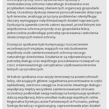
niedostatecznej ochronie naturalnego środowiska oraz
przykładem niewłaściwej zdaniem tych organizacji gospodarki
leśnej. Uczestnicy dyskusji otwarcie poruszali kwestie dotyczące
tych terenów, analizując przyczyny problemów i identyfikując
obszary wymagające natychmiastowych działań naprawczych.
Dyskusja ta ujawniła szeroki zakres wyzwań, przed którymi stoi
współczesna ochrona przyrody oraz gospodarka leśna,
jednocześnie podkreślając potrzebę opracowania i wdrożenia
skuteczniejszych metod ochrony.
Dzisiejsze spotkanie było kontynuacją i rozszerzeniem
wcześniejszych inicjatyw, mających na celu budowanie
wspólnoty osób zainteresowanych ochroną naszego
naturalnego dziedzictwa. Działania te są odpowiedzią na
potrzebę dialogu oraz wspólnego poszukiwania rozwiązań na
rzecz zrównoważonego zarządzania i użytkowania terenów
leśnych i przyrodniczych.
W trakcie spotkania oraz wizyty terenowej na powierzchniach
leśny, obrazujących główne zagadnienia prezentowane w części
wykładowej, zwrócono uwagę na znaczenie otwartego dialogu i
współpracy między wszystkimi zainteresowanymi stronami.
Uczestnicy podkreślali swoją nadzieję na kontynuację spotkań i
dalszą współpracę, która umożliwi realizację wspólnych celów.
Regionalna Dyrekcja Lasów Państwowych w Poznaniu, pełniąc
funkcję doradczą i organizacyjną, zaprezentowała plan działań