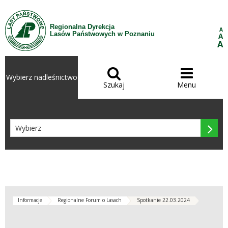
Przejdź do treści
Regionalna Dyrekcja
A
Lasów Państwowych w Poznaniu
A
A


Wybierz nadleśnictwo
Szukaj
Menu

Informacje
Regionalne Forum o Lasach
Spotkanie 22.03.2024