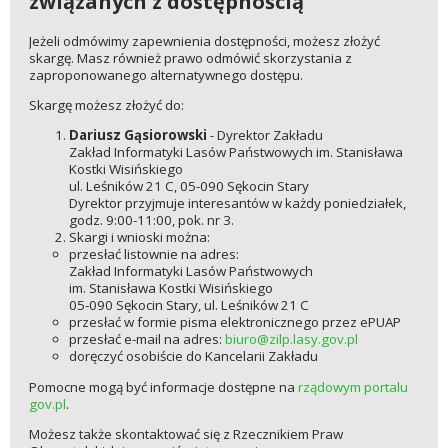
związanych z dostępnością
Jeżeli odmówimy zapewnienia dostępności, możesz złożyć
skargę. Masz również prawo odmówić skorzystania z
zaproponowanego alternatywnego dostępu.
Skargę możesz złożyć do:
Dariusz Gąsiorowski
- Dyrektor Zakładu
Zakład Informatyki Lasów Państwowych im. Stanisława
Kostki Wisińskiego
ul. Leśników 21 C, 05-090 Sękocin Stary
Dyrektor przyjmuje interesantów w każdy poniedziałek,
godz. 9:00-11:00, pok. nr 3.
Skargi i wnioski można:
przesłać listownie na adres:
Zakład Informatyki Lasów Państwowych
im. Stanisława Kostki Wisińskiego
05-090 Sękocin Stary, ul. Leśników 21 C
przesłać w formie pisma elektronicznego przez ePUAP
przesłać e-mail na adres:
biuro@zilp.lasy.gov.pl
doręczyć osobiście do Kancelarii Zakładu
Pomocne mogą być informacje dostępne na
rządowym portalu
gov.pl
.
Możesz także skontaktować się z Rzecznikiem Praw