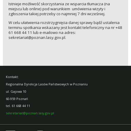
Istnieje możliwość skorzystania ze wsparcia tłumacza (na
miejscu lub online) pod warunkiem umówienia wizyty i
zgłoszenia takiej potrzeby co najmniej 7 dni wcześniej.
W celu ułatwienia rozstrzygnięcia danej sprawy bądź ustalenia
terminu spotkania wskazany jest kontakt telefoniczny na nr +48
61 668 44 11 lub e-mailowo na adres:
sekretariat@poznan.lasy.gov.pl.
Kontakt:
Regionalna Dyrekcja Lasów Państwowych w Poznaniu
ul. Gajowa 10
60-959 Poznań
tel.
61 668 44 11
sekretariat@poznan.lasy.gov.pl