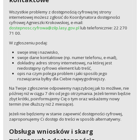
Wszystkie problemy z dostępnością cyfrową tej strony
internetowej możesz zgłosić do Koordynatora dostępności
cyfrowej Agnieszki Krokowskiej, e-mail:
dostepnosc.cyfrowa@zilp.lasy.gov.pl
lub telefonicznie: 22 270
71 00.
W zgłoszeniu podaj:
swoje imię i nazwisko,
swoje dane kontaktowe (np. numer telefonu, e-mail),
dokładny adres strony internetowej, na której jest
niedostępny cyfrowo element lub treść,
opis na czym polega problem i jaki sposób jego
rozwiązania byłby dla Ciebie najwygodniejszy.
Na Twoje zgłoszenie odpowiemy najszybciej jak to możliwe, nie
później niż w ciągu 7 dni od jego otrzymania. Jeżeli termin będzie
zbyt krótki, poinformujemy Cię o tym oraz wskażemy nowy
termin (nie dłuższy niż 2 miesiące).
Jeżeli nie będziemy w stanie zapewnić dostępności cyfrowej,
zaproponujemy Ci dostęp do treści w sposób alternatywny.
Obsługa wniosków i skarg