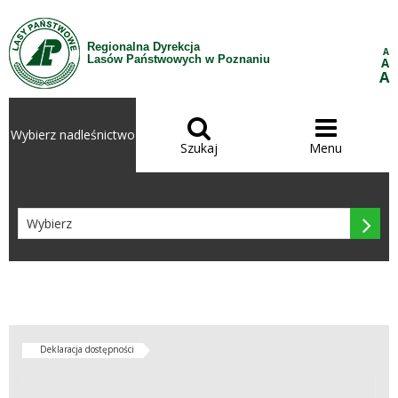
Przejdź do treści
Regionalna Dyrekcja
A
Lasów Państwowych w Poznaniu
A
A


Wybierz nadleśnictwo
Szukaj
Menu

Deklaracja dostępności