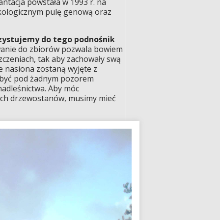
antacja powstała w 1993 r. na
ekologicznym pulę genową oraz
ystujemy do tego podnośnik
owanie do zbiorów pozwala bowiem
czeniach, tak aby zachowały swą
ie nasiona zostaną wyjęte z
ą być pod żadnym pozorem
nadleśnictwa. Aby móc
ych drzewostanów, musimy mieć