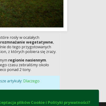
 które rosły w ocalałych
z
rozmnażanie wegetatywne
,
jalnie do tego przygotowanych
n, z których pobiera się zrazy.
samym
regionie nasiennym
.
amtego czasu zebraliśmy około
ieco ponad 2 tony.
sze artykuły:
Dlaczego
ceptacja plików Cookie i Polityki prywatności?