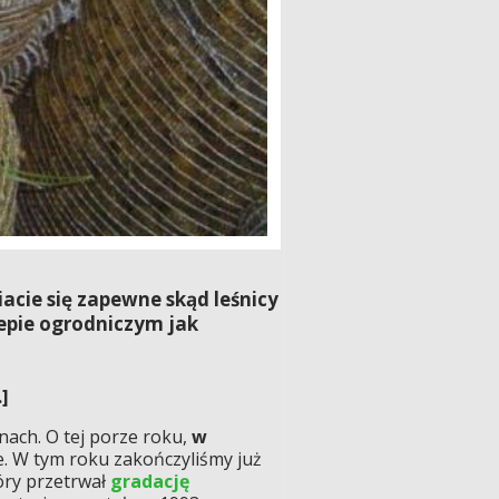
acie się zapewne skąd leśnicy
lepie ogrodniczym jak
]
ach. O tej porze roku,
w
e. W tym roku zakończyliśmy już
óry przetrwał
gradację