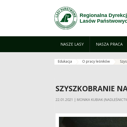
Przejdź do treści
Regionalna Dyrekc
Lasów Państwowyc
NASZE LASY
NASZA PRACA
Edukacja
O pracy leśników
Szy
SZYSZKOBRANIE N
22.01.2021 | MONIKA KUBIAK (NADLEŚNICT