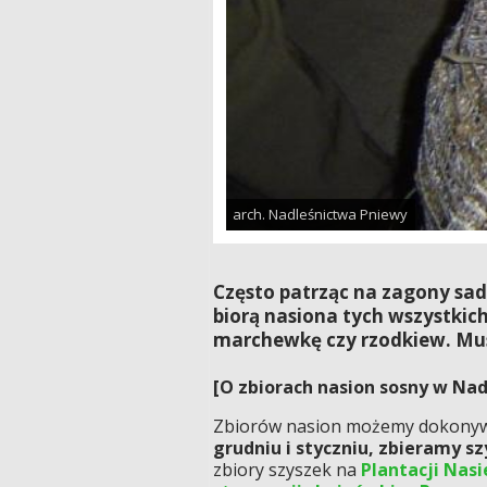
arch. Nadleśnictwa Pniewy
Często patrząc na zagony sad
biorą nasiona tych wszystkic
marchewkę czy rzodkiew. Mus
[O zbiorach nasion sosny w Nad
Zbiorów nasion możemy dokonywać
grudniu i styczniu, zbieramy sz
zbiory szyszek na
Plantacji Nas