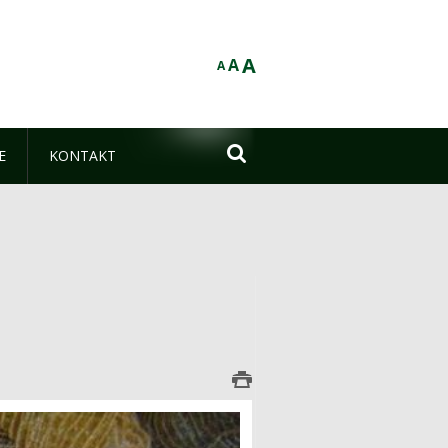
A
A
A

E
KONTAKT