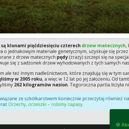
i
są klonami pięćdziesięciu czterech
drzew matecznych
,
ewa o jednakowym materiale genetycznym, uzyskuje się prze
Pobrane z drzew matecznych
pędy
(zrazy) szczepi się na spec
uje się z sadzonek drzew wyhodowanych z tych samych nasio
nam ale też innym nadleśnictwom, które znajdują się w tym 
ęliśmy w 2005 roku
, a więc w 12 lat po jej założeniu. Od t
zyliśmy
262 kilogramów nasion
. Tegoroczna partia liczyła n
e związane ze szkółkarstwem koniecznie przeczytaj również na
oraz
Orzechy, orzeszki – robimy zapasy.
🍪 Ak