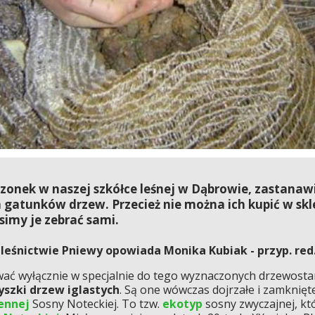
zonek w naszej szkółce leśnej w Dąbrowie, zastanawi
h gatunków drzew. Przecież nie można ich kupić w sk
imy je zebrać sami.
leśnictwie Pniewy opowiada Monika Kubiak - przyp. red.
 wyłącznie w specjalnie do tego wyznaczonych drzewostan
yszki drzew iglastych
. Są one wówczas dojrzałe i zamknięt
iennej
Sosny Noteckiej. To tzw.
ekotyp
sosny zwyczajnej, kt