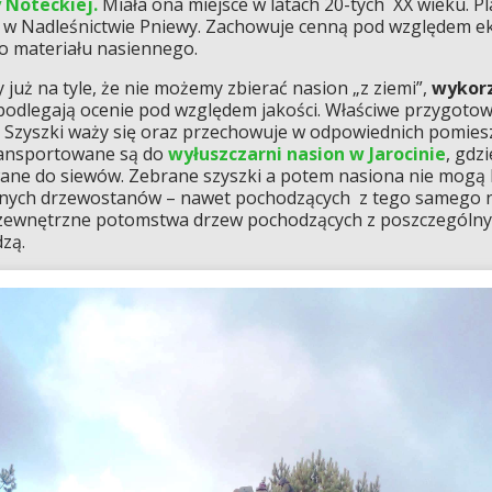
y Noteckiej.
Miała ona miejsce w latach 20-tych XX wieku. Pl
ie w Nadleśnictwie Pniewy. Zachowuje cenną pod względem 
go materiału nasiennego.
y już na tyle, że nie możemy zbierać nasion „z ziemi”,
wykorz
i podlegają ocenie pod względem jakości. Właściwe przygot
 Szyszki waży się oraz przechowuje w odpowiednich pomiesz
transportowane są do
wyłuszczarni nasion w Jarocinie
, gdz
wane do siewów. Zebrane szyszki a potem nasiona nie mog
innych drzewostanów – nawet pochodzących z tego samego 
 zewnętrzne potomstwa drzew pochodzących z poszczególn
zą.