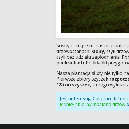
Sosny rosnące na naszej plantacj
drzewostanach.
Klony
, czyli drz
czyli bez udziału zapłodnienia. 
podkładkach. Podkładki przygotow
Nasza plantacja służy nie tylko 
Pierwsze zbiory szyszek
rozpocz
18 ton szyszek,
z czego wyłuszc
Jeśli interesują Cię prace leśn
leśnicy zbierają nasiona drzew