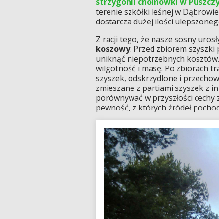
strzygonii choinówki w Puszcz
terenie szkółki leśnej w Dąbrow
dostarcza dużej ilości ulepszone
Z racji tego, że nasze sosny urosł
koszowy
. Przed zbiorem szyszk
uniknąć niepotrzebnych kosztów.
wilgotność i masę. Po zbiorach 
szyszek, odskrzydlone i przecho
zmieszane z partiami szyszek z 
porównywać w przyszłości cechy
pewność, z których źródeł pochod