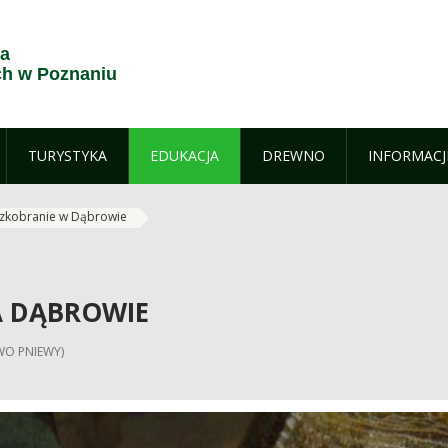
ja
h w Poznaniu
TURYSTYKA
EDUKACJA
DREWNO
INFORMACJ
szkobranie w Dąbrowie
A DĄBROWIE
WO PNIEWY)