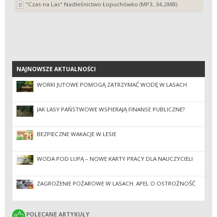
"Czas na Las" Nadleśnictwo Łopuchówko (MP3, 34,2MB)
NAJNOWSZE AKTUALNOŚCI
NAJNOWSZE AKTUALNOŚCI
WORKI JUTOWE POMOGĄ ZATRZYMAĆ WODĘ W LASACH
JAK LASY PAŃSTWOWE WSPIERAJĄ FINANSE PUBLICZNE?
BEZPIECZNE WAKACJE W LESIE
WODA POD LUPĄ – NOWE KARTY PRACY DLA NAUCZYCIELI
ZAGROŻENIE POŻAROWE W LASACH. APEL O OSTROŻNOŚĆ
POLECANE ARTYKUŁY
POLECANE ARTYKUŁY