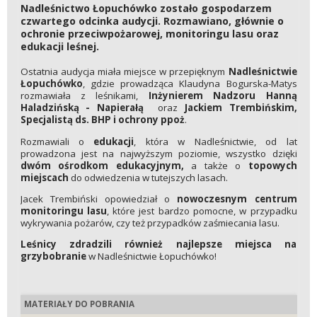
Nadleśnictwo Łopuchówko zostało gospodarzem
czwartego odcinka audycji. Rozmawiano, głównie o
ochronie przeciwpożarowej, monitoringu lasu oraz
edukacji leśnej.
Ostatnia audycja miała miejsce w przepięknym
Nadleśnictwie
Łopuchówko
, gdzie prowadząca Klaudyna Bogurska-Matys
rozmawiała z leśnikami,
Inżynierem Nadzoru Hanną
Haladzińską - Napierałą
oraz
Jackiem Trembińskim,
Specjalistą ds. BHP i ochrony ppoż
.
Rozmawiali o
edukacji
, która w Nadleśnictwie, od lat
prowadzona jest na najwyższym poziomie, wszystko dzięki
dwóm ośrodkom edukacyjnym,
a także o
topowych
miejscach
do odwiedzenia w tutejszych lasach.
Jacek Trembiński opowiedział o
nowoczesnym centrum
monitoringu lasu
, które jest bardzo pomocne, w przypadku
wykrywania pożarów, czy też przypadków zaśmiecania lasu.
Leśnicy zdradzili również najlepsze miejsca na
grzybobranie
w Nadleśnictwie Łopuchówko!
MATERIAŁY DO POBRANIA