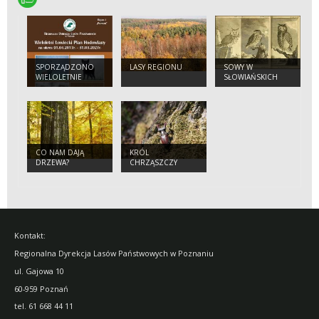
SPORZĄDZONO
LASY REGIONU
SOWY W
WIELOLETNIE
SŁOWIAŃSKICH
ŁOWIECKIE PLANY
WIERZENIACH
HODOWLANE
CO NAM DAJĄ
KRÓL
DRZEWA?
CHRZĄSZCZY
Kontakt:
Regionalna Dyrekcja Lasów Państwowych w Poznaniu
ul. Gajowa 10
60-959 Poznań
tel.
61 668 44 11