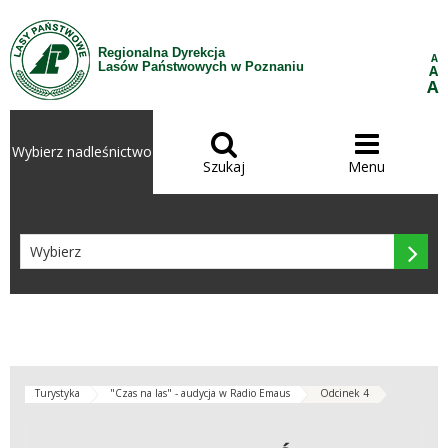
Przejdź do treści
Regionalna Dyrekcja
A
Lasów Państwowych w Poznaniu
A
A


Wybierz nadleśnictwo
Szukaj
Menu

Turystyka
"Czas na las" - audycja w Radio Emaus
Odcinek 4