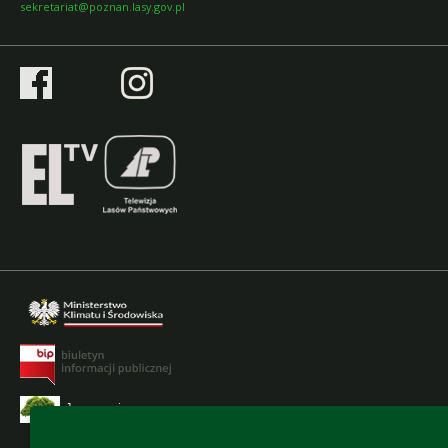
sekretariat@poznan.lasy.gov.pl
logowanie