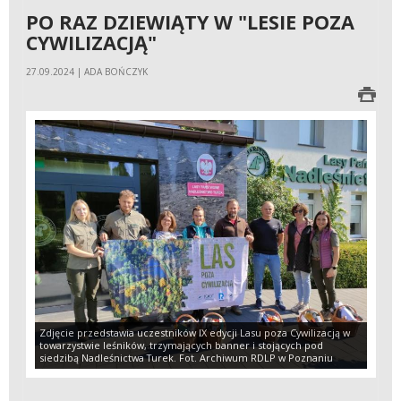
PO RAZ DZIEWIĄTY W "LESIE POZA
CYWILIZACJĄ"
27.09.2024 | ADA BOŃCZYK
Zdjęcie przedstawia uczestników IX edycji Lasu poza Cywilizacją w
towarzystwie leśników, trzymających banner i stojących pod
siedzibą Nadleśnictwa Turek. Fot. Archiwum RDLP w Poznaniu