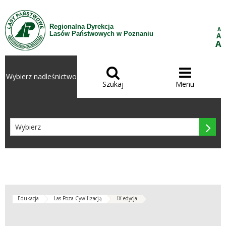
Przejdź do treści
Regionalna Dyrekcja
A
Lasów Państwowych w Poznaniu
A
A


Wybierz nadleśnictwo
Szukaj
Menu

Edukacja
Las Poza Cywilizacją
IX edycja