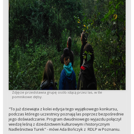
Zdjęcie przedstawia grupę osób idącą przez las, w tle
pomnikowe dęby.
"To już dziewiąta z kolei edycja tego wyjątkowego konkursu,
podczas którego uczestnicy poznają las poprzez bezpośrednie
jego doświadczanie. Program dwudniowego wyjazdu połączył
wiedzę leśną z dziedzictwem kulturowym i historycznym
Nadleśnictwa Turek" - mówi Ada Bończyk z RDLP w Poznaniu.