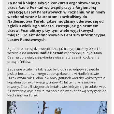
Za nami kolejna edycja konkursu organizowanego
przez Radio Poznań we współpracy z Regionalną
Dyrekcję Lasów Państwowych w Poznaniu. W miniony
weekend wraz z laureatami zawitaliśmy do
Nadleśnictwa Turek, gdzie mogliśmy oderwać się od
zgiełku wielkiego miasta, zastępując go szumem
drzew. Poznaliśmy przy tym wiele wyjątkowych
miejsc. Projekt dofinansowało Centrum Informacyjne
Lasów Państwowych.
Zgodnie z naszą dziewięciolatnią już tradycją między 09 a 13
września na antenie
Radia Poznań
w porannej audycji Mała
Czarna pojawiały się pytania związane z lasami i codzienną
pracą leśników.
Zapewne wcale nie tak łatwo było od razu odpowiedzieć ile
piskląt bociana czarnego zaobrączkowano w Nadleśnictwie
Turek w tym roku i albo jaki obcy gatunek wierzby wykorzystała
kopalnia do rekultywacji gruntów 45 lat temu w leśnictwie
Krwony. Znaleźli się jednak śmiałkowie, którym się to udało, więc
21 września wyruszyli z Poznania na weekendową przygodę do
Nadleśnictwa Turek.