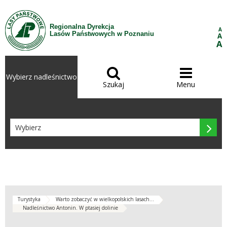
Przejdź do treści
Regionalna Dyrekcja
A
Lasów Państwowych w Poznaniu
A
A


Wybierz nadleśnictwo
Szukaj
Menu

Turystyka
Warto zobaczyć w wielkopolskich lasach...
Nadleśnictwo Antonin. W ptasiej dolinie