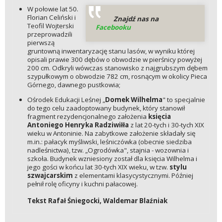
W połowie lat 50.
Florian Celiński i
Znajdź nas na
Teofil Wojterski
Facebooku
przeprowadzili
pierwszą
gruntowną inwentaryzację stanu lasów, w wyniku której
opisali prawie 300 dębów o obwodzie w pierśnicy powyżej
200 cm. Odkryli wówczas stanowisko z najgrubszym dębem
szypułkowym o obwodzie 782 cm, rosnącym w okolicy Pieca
Górnego, dawnego pustkowia;
Ośrodek Edukacji Leśnej „
Domek Wilhelma
" to specjalnie
do tego celu zaadoptowany budynek, który stanowił
fragment rezydencjonalnego założenia
księcia
Antoniego Henryka Radziwiłła
z lat 20-tych i 30-tych XIX
wieku w Antoninie. Na zabytkowe założenie składały się
m.in.: pałacyk myśliwski, leśniczówka (obecnie siedziba
nadleśnictwa), tzw. „Ogrodówka", stajnia - wozownia i
szkoła. Budynek wzniesiony został dla
księcia Wilhelma i
jego gości w końcu lat 30-tych XIX wieku, w tzw.
stylu
szwajcarskim
z elementami klasycystycznymi. Później
pełnił rolę oficyny i kuchni pałacowej.
Tekst Rafał Śniegocki, Waldemar Blaźniak