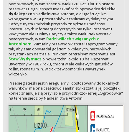
pomnikowych, w tym sosen w wieku 200-250 lat. Po historii
rezerwatu i jego leśnych mieszkańcach oprowadza
ścieżka
dydaktyczna
Nadleśnictwa Antonin, o długości 2,5 km,
wzbogacona w 14 przystanków z tablicami dydaktycznymi.
Każdy turysta i miłośnik przyrody znajdzie tu mnóstwo
interesujących informacji dotyczących nie tylko Rezerwatu
Wydymacz ale i Doliny Baryczy a także wielu ciekawostek
historycznych, w tym
Radziwiłłach związanych z
Antoninem
.
Wirtualny przewodnik został zaprogramowany
tak, aby sam opowiadał gościom o kolejnych, niezwykłych
przystankach na trasie. Punktem centralnym rezerwatu jest
Staw Wydymacz
o powierzchni około 10 ha. Rezerwat,
utworzony w 1987 roku, chroni wiele ciekawych gatunków
roślin, rosną tu m.in. wiciokrzew pomorski i wawrzynek
wilczełyko.
Przebieg ścieżki jest nieregularny i dostosowany do lokalnych
warunków, ma ona częściowo zamknięty kształt, a jej początek i
koniec znajduje się przy Izbie przyrodniczo-leśnej „Ogrodówka"
na terenie siedziby Nadleśnictwa Antonin.