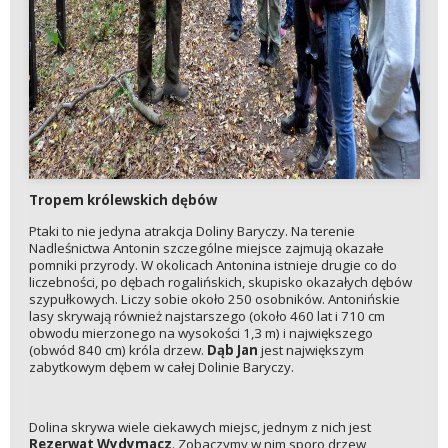
Tropem królewskich dębów
Ptaki to nie jedyna atrakcja Doliny Baryczy. Na terenie
Nadleśnictwa Antonin szczególne miejsce zajmują okazałe
pomniki przyrody. W okolicach Antonina istnieje drugie co do
liczebności, po dębach rogalińskich, skupisko okazałych dębów
szypułkowych. Liczy sobie około 250 osobników. Antonińskie
lasy skrywają również najstarszego (około 460 lat i 710 cm
obwodu mierzonego na wysokości 1,3 m) i największego
(obwód 840 cm) króla drzew.
Dąb Jan
jest największym
zabytkowym dębem w całej Dolinie Baryczy.
Dolina skrywa wiele ciekawych miejsc, jednym z nich jest
Rezerwat Wydymacz
. Zobaczymy w nim sporo drzew