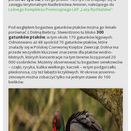
zasięgu terytorialnym Nadleśnictwa Antonin, należącego do
Leśnego Kompleksu Promocyjnego LKP „Lasy Rychtalskie".
Pod względem bogactwa gatunków ptaków można go śmiało
porównać z Doliną Biebrzy. Stwierdzono tu blisko
300
gatunków ptaków
, w tym około 170 gatunków lęgowych.
Odnotowano aż 48 spośród 70 gatunków ptaków, które
znalazły się w Polskiej Czerwonej Księdze Zwierząt. Dolina ma
przede wszystkim kluczowe znaczenie dla ptaków wodno-
błotnych, których koncentracje na tym terenie liczą ponad 20
000 osobników. Możemy obserwować tu bogactwo siewkowców
– czajki, rycyka, kulika wielkiego, kaczek – w tym podgorzałki,
płaskonosa, czy też łabędzi krzykliwych. W okresie jesienno-
zimowym można zobaczyć tylko na jednym stawie do 100
bielików.