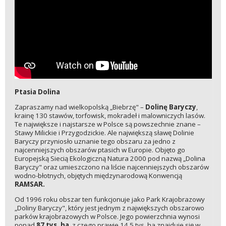
Ptasia Dolina
Zapraszamy nad wielkopolską „Biebrzę" –
Dolinę Baryczy
,
krainę 130 stawów, torfowisk, mokradeł i malowniczych lasów.
Te największe i najstarsze w Polsce są powszechnie znane –
Stawy Milickie i Przygodzickie. Ale największą sławę Dolinie
Baryczy przyniosło uznanie tego obszaru za jedno z
najcenniejszych obszarów ptasich w Europie. Objęto go
Europejską Siecią Ekologiczną Natura 2000 pod nazwą „Dolina
Baryczy" oraz umieszczono na liście najcenniejszych obszarów
wodno-błotnych, objętych międzynarodową Konwencją
RAMSAR.
Od 1996 roku obszar ten funkcjonuje jako Park Krajobrazowy
„Doliny Baryczy", który jest jednym z największych obszarowo
parków krajobrazowych w Polsce. Jego powierzchnia wynosi
ponad
87 tys. ha
, z czego prawie 14,5 tys. ha znajduje się w