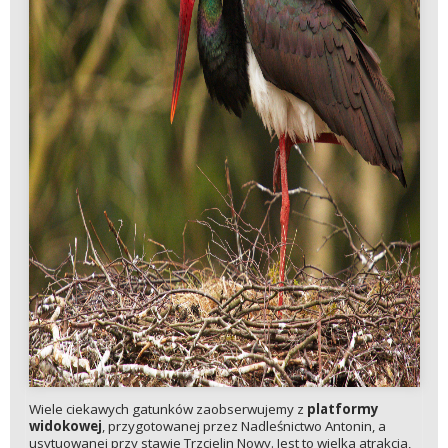
Wiele ciekawych gatunków zaobserwujemy z
platformy
widokowej
, przygotowanej przez Nadleśnictwo Antonin, a
usytuowanej przy stawie Trzcielin Nowy. Jest to wielka atrakcja,