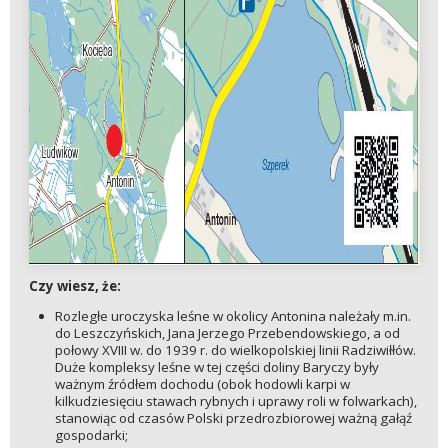
Czy wiesz, że:
Rozległe uroczyska leśne w okolicy Antonina należały m.in.
do Leszczyńskich, Jana Jerzego Przebendowskiego, a od
połowy XVIII w. do 1939 r. do wielkopolskiej linii Radziwiłłów.
Duże kompleksy leśne w tej części doliny Baryczy były
ważnym źródłem dochodu (obok hodowli karpi w
kilkudziesięciu stawach rybnych i uprawy roli w folwarkach),
stanowiąc od czasów Polski przedrozbiorowej ważną gałąź
gospodarki;