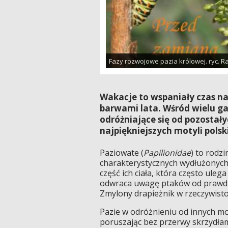
Fazy rozwojowe pazia królowej. ryc. Ra
Wakacje to wspaniały czas na 
barwami lata. Wśród wielu g
odróżniające się od pozostały
najpiękniejszych motyli polski
Paziowate (
Papilionidae
) to rodz
charakterystycznych wydłużonych
część ich ciała, która często ule
odwraca uwagę ptaków od prawdzi
Zmylony drapieżnik w rzeczywisto
Pazie w odróżnieniu od innych mo
poruszając bez przerwy skrzydłam