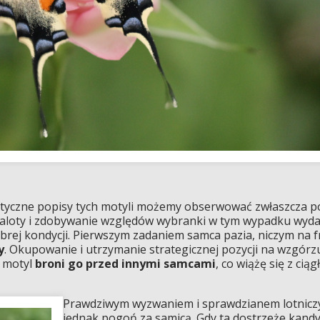
obatyczne popisy tych motyli możemy obserwować zwłaszcza 
oty i zdobywanie względów wybranki w tym wypadku wydaje
rej kondycji. Pierwszym zadaniem samca pazia, niczym na f
y
. Okupowanie i utrzymanie strategicznej pozycji na wzgórz
h motyl
broni go przed innymi samcami
, co wiążę się z ci
Prawdziwym wyzwaniem i sprawdzianem lotniczy
jednak pogoń za samicą. Gdy ta dostrzeże kandy