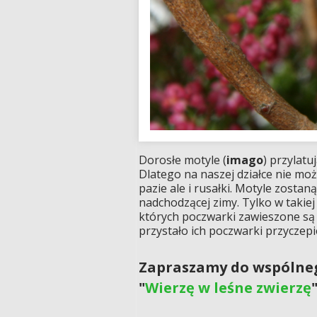
Dorosłe motyle (
imago
) przylat
Dlatego na naszej działce nie m
pazie ale i rusałki. Motyle zosta
nadchodzącej zimy. Tylko w takie
których poczwarki zawieszone są 
przystało ich poczwarki przyczep
Zapraszamy do wspólneg
"
Wierzę w leśne zwierzę
"