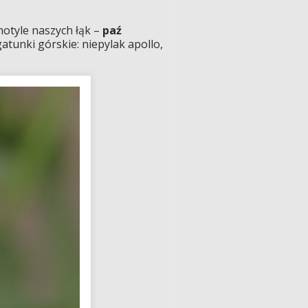
motyle naszych łąk –
paź
gatunki górskie: niepylak apollo,