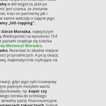
czkę
w dół wzgórza. Jeśli po
ić jest szansa, że zostanie
ie, traci on partnerkę jak i
e samce walczyły o zajęcie jego
my „hill-topping".
a
Górze Moraska
, najwyższym
ą Wielkopolski na wysokości 154
 paziami znajduje się ścieżka
ody Meteoryt Morasko
,
ówko
. Rezerwat to idealne miejsce
ci przyrodniczych. A przy okazji,
owej, majestatycznie szybujące na
wacji, gdyż jego cykl rozwojowy
zy tym pięknym motylem warto
daszkowate, np.
koper
czy
kłego lotnika do krótkiego
larwalny pazia. Fluoroscencyjne
bstancjach toksycznych
. Sygnał