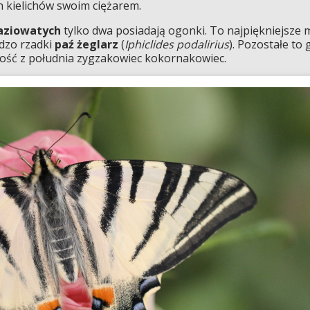
h kielichów swoim ciężarem.
aziowatych
tylko dwa posiadają ogonki. To najpiękniejsze 
rdzo rzadki
paź żeglarz
(
Iphiclides podalirius
). Pozostałe to 
ość z południa zygzakowiec kokornakowiec.