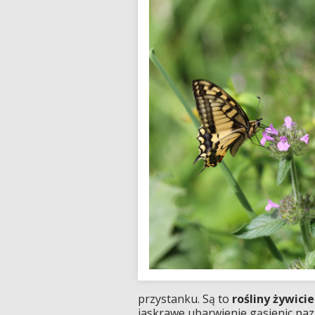
przystanku. Są to
rośliny żywicie
jaskrawe ubarwienie gąsienic paz