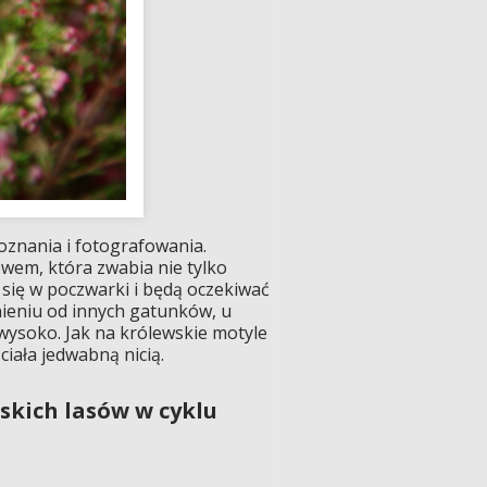
oznania i fotografowania.
ewem, która zwabia nie tylko
ą się w poczwarki i będą oczekiwać
nieniu od innych gatunków, u
wysoko. Jak na królewskie motyle
iała jedwabną nicią.
kich lasów w cyklu