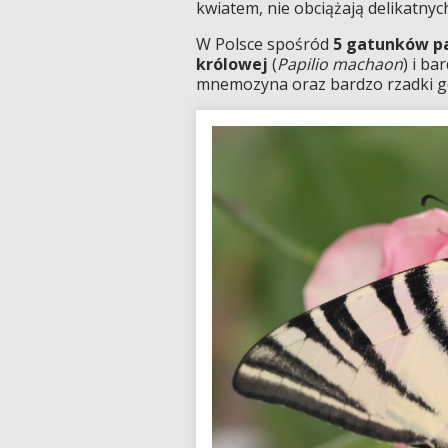
kwiatem, nie obciążają delikatnyc
W Polsce spośród
5 gatunków p
królowej
(
Papilio machaon
) i ba
mnemozyna oraz bardzo rzadki g