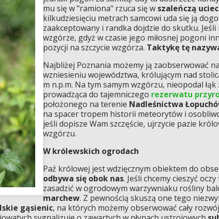
mu się w "ramiona" rzuca się w
szaleńczą ucie
kilkudziesięciu metrach samcowi uda się ją dogon
zaakceptowany i randka dojdzie do skutku. Jeśli n
wzgórze, gdyż w czasie jego miłosnej pogoni inn
pozycji na szczycie wzgórza.
Taktykę tę nazywa
Najbliżej Poznania możemy ją zaobserwować n
wzniesieniu województwa, królującym nad stolic
m n.p.m. Na tym samym wzgórzu, nieopodal łąk z
prowadząca do tajemniczego
rezerwatu przyr
położonego na terenie
Nadleśnictwa Łopuch
na spacer tropem historii meteorytów i osobliwoś
jeśli dopisze Wam szczęście, ujrzycie pazie król
wzgórzu.
W królewskich ogrodach
Paź królowej jest wdzięcznym obiektem do obser
odbywa się obok nas
. Jeśli chcemy cieszyć oc
zasadzić w ogrodowym warzywniaku rośliny bal
marchew
. Z pewnością skuszą one tego niezwy
lskie gąsienic
, na których możemy obserwować cały rozwój 
iowatych sygnalizuje o zawartych w płynach ustrojowych
su