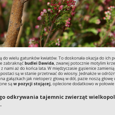
ują do wielu gatunków kwiatów. To doskonała okazja do ich p
oże zabraknąć
budlei Dawida
, zwanej potocznie motylim krz
ną z nami aż do końca lata. W międzyczasie gąsienice zamieni
j postaci są w stanie przetrwać do wiosny. Jednakże w odróż
na gałązkach jak nietoperz głową w dół, pazie noszą głowę 
ione są
w pozycji stojącej
, oplecione dodatkowo w połowie c
o odkrywania tajemnic zwierząt wielkopols
.