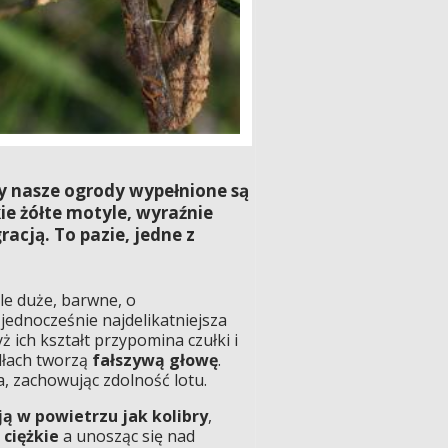
zy nasze ogrody wypełnione są
e żółte motyle, wyraźnie
acją. To pazie, jedne z
yle duże, barwne, o
o jednocześnie najdelikatniejsza
 ich kształt przypomina czułki i
dłach tworzą
fałszywą głowę
.
, zachowując zdolność lotu.
ą w powietrzu jak kolibry
,
 ciężkie
a unosząc się nad