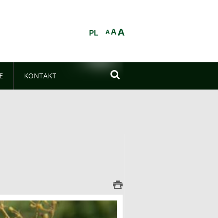
A
A
A
PL

E
KONTAKT