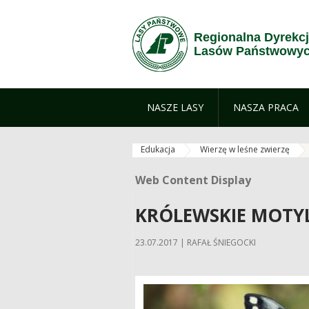
Skip to Content
Regionalna Dyrekc
Lasów Państwowyc
NASZE LASY
NASZA PRACA
Edukacja
Wierzę w leśne zwierzę
Web Content Display
Web Content Display
KRÓLEWSKIE MOTY
23.07.2017 | RAFAŁ ŚNIEGOCKI