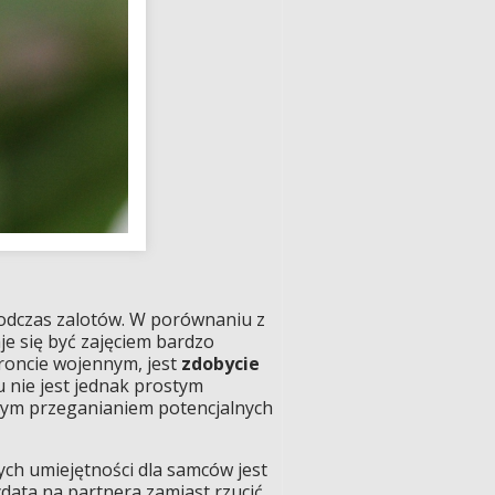
podczas zalotów. W porównaniu z
 się być zajęciem bardzo
roncie wojennym, jest
zdobycie
u nie jest jednak prostym
ągłym przeganianiem potencjalnych
ch umiejętności dla samców jest
data na partnera zamiast rzucić