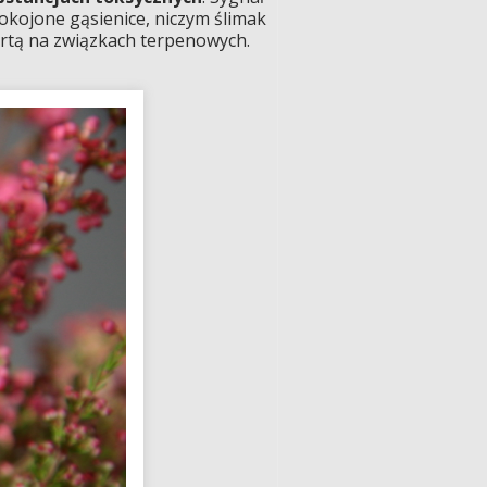
okojone gąsienice, niczym ślimak
artą na związkach terpenowych.