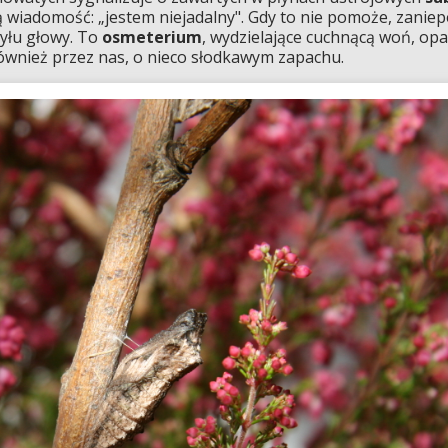
wiadomość: „jestem niejadalny". Gdy to nie pomoże, zaniep
yłu głowy. To
osmeterium
, wydzielające cuchnącą woń, op
ównież przez nas, o nieco słodkawym zapachu.