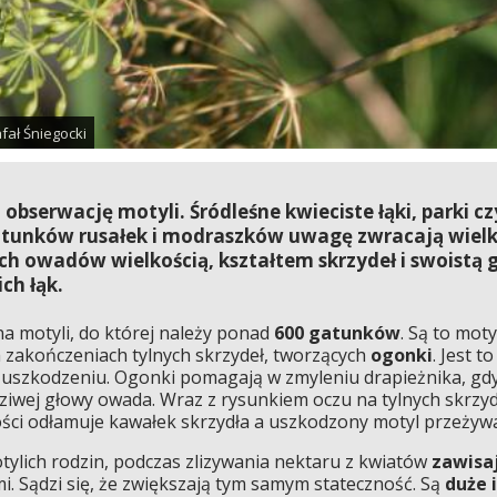
fał Śniegocki
obserwację motyli. Śródleśne kwieciste łąki, parki c
atunków rusałek i modraszków uwagę zwracają wielki
ch owadów wielkością, kształtem skrzydeł i swoistą gr
ch łąk.
ina motyli, do której należy ponad
600 gatunków
. Są to mot
 zakończeniach tylnych skrzydeł, tworzących
ogonki
. Jest t
ga uszkodzeniu. Ogonki pomagają w zmyleniu drapieżnika, gdyż
wej głowy owada. Wraz z rysunkiem oczu na tylnych skrzy
ści odłamuje kawałek skrzydła a uszkodzony motyl przeżywa
tylich rodzin, podczas zlizywania nektaru z kwiatów
zawisaj
i. Sądzi się, że zwiększają tym samym stateczność. Są
duże i