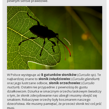
pewnym sensie prawdziwe.
W Polsce występuje aż
8 gatunków słoników
(
Curculio sp
.). Te
najbardziej znane to
słonik żołędziowiec
(
Curculio glandium
)
oraz jego lustrzane odbicie,
słonik orzechowiec
(
Curculio
nuctum
). Ostatni nie przypadnie z pewnością do gustu
działkowcom. Dziurka w smacznym orzechu laskowym świadczy
o tym, że słonik zdecydowanie nas ubiegł i musimy obejść się
smakiem. Robaczywe orzechy były koszmarem naszego
dzieciństwa. Ale musimy pamiętać, że przecież słonik też coś jeść
musi.