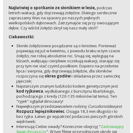
Najłatwiej o spotkanie ze słonikiem w lesie,
podczas
letnich wakacji, gdy dojrzewają żołędzie. Dlatego serdecznie
zapraszamy Was na spacery po naszych pięknych
wielkopolskich dąbrowach. Zatrzymajcie się przy owocującym
dębie. Czy wśród żołędzi skrył się nasz mały słoń?
Ciekawostki:
Słoniki żołędziowce posądzane są o lenistwo. Ponieważ
pojawiają się już w kwietniu, z powodu braku w tym czasie
żołędzi, nie robią absolutnie nic. Snują się, wylegują na
liściach, wałęsają i cierpliwie oczekują wakacji, starając się
przy tym nie stać czyimś posiłkiem. Dopiero na przełomie
lipca i sierpnia, gdy dojrzewają żołędzie, dla słoników
rozpoczyna się
okres godów
i składania przez samiczkę
jajeczek;
Najstarszym znanym ludzkości kodem genetycznym jest
kod ryjkowca
, wydłubanego z bursztynu libańskiego,
pochodzącego z kredy (120-135 milionów lat temu). Ten
"ryjek" oglądał dinozaury!
Największym przedstawicielem rodziny
Curculionoidea
jest
Rozpucz lepiężnikowiec
. Osiąga 18,3 mm długości i to
bez ryjka. Łatwo go wypatrzeć podaczas pieszych górskich
wędrówek;
Interesują Ciebie owady? Koniecznie obejrzyj "
Zadziwiający
świat chrząszczy
". W tym filmie przyrodniczym ukryły się