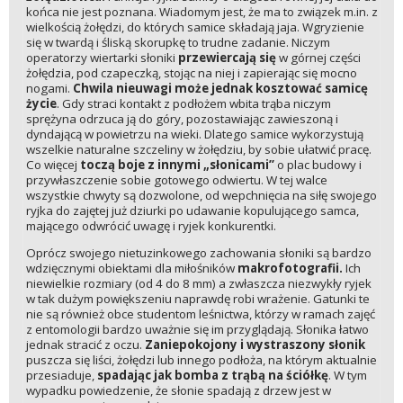
końca nie jest poznana. Wiadomym jest, że ma to związek m.in. z
wielkością żołędzi, do których samice składają jaja. Wgryzienie
się w twardą i śliską skorupkę to trudne zadanie. Niczym
operatorzy wiertarki słoniki
przewiercają się
w górnej części
żołędzia, pod czapeczką, stojąc na niej i zapierając się mocno
nogami.
Chwila nieuwagi może jednak kosztować samicę
życie
. Gdy straci kontakt z podłożem wbita trąba niczym
sprężyna odrzuca ją do góry, pozostawiając zawieszoną i
dyndającą w powietrzu na wieki. Dlatego samice wykorzystują
wszelkie naturalne szczeliny w żołędziu, by sobie ułatwić pracę.
Co więcej
toczą boje z innymi „słonicami”
o plac budowy i
przywłaszczenie sobie gotowego odwiertu. W tej walce
wszystkie chwyty są dozwolone, od wepchnięcia na siłę swojego
ryjka do zajętej już dziurki po udawanie kopulującego samca,
mającego odwrócić uwagę i ryjek konkurentki.
Oprócz swojego nietuzinkowego zachowania słoniki są bardzo
wdzięcznymi obiektami dla miłośników
makrofotografii.
Ich
niewielkie rozmiary (od 4 do 8 mm) a zwłaszcza niezwykły ryjek
w tak dużym powiększeniu naprawdę robi wrażenie. Gatunki te
nie są również obce studentom leśnictwa, którzy w ramach zajęć
z entomologii bardzo uważnie się im przyglądają. Słonika łatwo
jednak stracić z oczu.
Zaniepokojony i wystraszony słonik
puszcza się liści, żołędzi lub innego podłoża, na którym aktualnie
przesiaduje,
spadając jak bomba z trąbą na ściółkę
. W tym
wypadku powiedzenie, że słonie spadają z drzew jest w