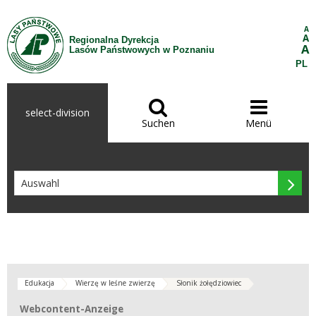
Zum Inhalt wechseln
A
A
Regionalna Dyrekcja
A
Lasów Państwowych w Poznaniu
PL


select-division
Suchen
Menü

Edukacja
Wierzę w leśne zwierzę
Słonik żołędziowiec
Webcontent-Anzeige
Webcontent-Anzeige