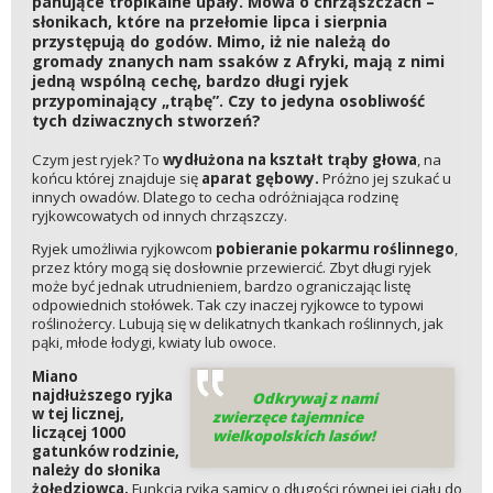
panujące tropikalne upały. Mowa o chrząszczach –
słonikach, które na przełomie lipca i sierpnia
przystępują do godów. Mimo, iż nie należą do
gromady znanych nam ssaków z Afryki, mają z nimi
jedną wspólną cechę, bardzo długi ryjek
przypominający „trąbę”. Czy to jedyna osobliwość
tych dziwacznych stworzeń?
Czym jest ryjek? To
wydłużona na kształt trąby głowa
, na
końcu której znajduje się
aparat gębowy.
Próżno jej szukać u
innych owadów. Dlatego to cecha odróżniająca rodzinę
ryjkowcowatych od innych chrząszczy.
Ryjek umożliwia ryjkowcom
pobieranie pokarmu roślinnego
,
przez który mogą się dosłownie przewiercić. Zbyt długi ryjek
może być jednak utrudnieniem, bardzo ograniczając listę
odpowiednich stołówek. Tak czy inaczej ryjkowce to typowi
roślinożercy. Lubują się w delikatnych tkankach roślinnych, jak
pąki, młode łodygi, kwiaty lub owoce.
Miano
najdłuższego ryjka
Odkrywaj z nami
w tej licznej,
zwierzęce tajemnice
liczącej 1000
wielkopolskich lasów!
gatunków rodzinie,
należy do słonika
żołędziowca.
Funkcja ryjka samicy o długości równej jej ciału do