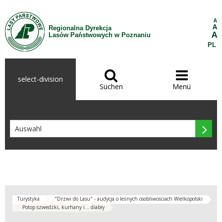
Zum Inhalt wechseln
A
A
Regionalna Dyrekcja
A
Lasów Państwowych w Poznaniu
PL


select-division
Suchen
Menü

Turystyka
"Drzwi do Lasu" - audycja o leśnych osobliwościach Wielkopolski
Potop szwedzki, kurhany i... diabły