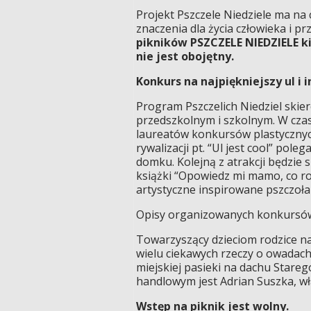
Projekt Pszczele Niedziele ma na 
znaczenia dla życia człowieka i 
pikników PSZCZELE NIEDZIELE ki
nie jest obojętny.
Konkurs na najpiękniejszy ul i 
Program Pszczelich Niedziel skie
przedszkolnym i szkolnym. W cz
laureatów konkursów plastycznyc
rywalizacji pt. “Ul jest cool” pol
domku. Kolejną z atrakcji będzie 
książki “Opowiedz mi mamo, co ro
artystyczne inspirowane pszczołam
Opisy organizowanych konkursów
Towarzyszący dzieciom rodzice na
wielu ciekawych rzeczy o owadach
miejskiej pasieki na dachu Star
handlowym jest Adrian Suszka, wł
Wstęp na piknik jest wolny.