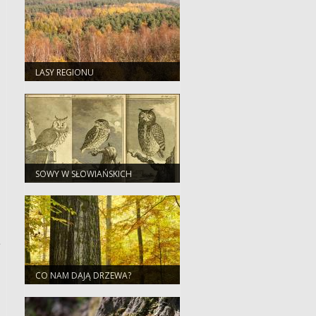
LASY REGIONU
SOWY W SŁOWIAŃSKICH
WIERZENIACH
ę
CO NAM DAJĄ DRZEWA?