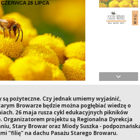
y są pożyteczne. Czy jednak umiemy wyjaśnić,
Starym Browarze będzie można pogłębiać wiedzę o
iach. 26 maja rusza cykl edukacyjnych pikników
e. Organizatorem projektu są Regionalna Dyrekcja
iu, Stary Browar oraz Miody Suszka - podpoznańsk
mi “filię” na dachu Pasażu Starego Browaru.