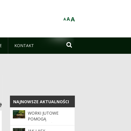
A
A
A

E
KONTAKT
NAJNOWSZE AKTUALNOŚCI
NAJNOWSZE AKTUALNOŚCI
WORKI JUTOWE
POMOGĄ
ZATRZYMAĆ WODĘ W
LASACH
JAK LASY