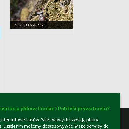
KRÓL CHRZĄSZCZY
ceptacja plików Cookie i Polityki prywatności?
 internetowe Lasów Państwowych używają plików
s. Dzięki nim możemy dostosowywać nasze serwisy do