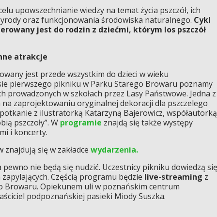
celu upowszechnianie wiedzy na temat życia pszczół, ich
przyrody oraz funkcjonowania środowiska naturalnego.
Cykl
erowany jest do rodzin z dziećmi, którym los pszczół
inne atrakcje
rowany jest przede wszystkim do dzieci w wieku
asie pierwszego pikniku w Parku Starego Browaru poznamy
h prowadzonych w szkołach przez Lasy Państwowe. Jedna z
ega na zaprojektowaniu oryginalnej dekoracji dla pszczelego
spotkanie z ilustratorką Katarzyną Bajerowicz, współautorką
bią pszczoły”. W
programie
znajdą się także występy
i i koncerty.
 znajdują się w zakładce
wydarzenia.
 pewno nie będą się nudzić. Uczestnicy pikniku dowiedzą si
 zapylających. Częścią programu będzie
live-streaming
z
ego Browaru. Opiekunem uli w poznańskim centrum
aściciel podpoznańskiej pasieki Miody Suszka.