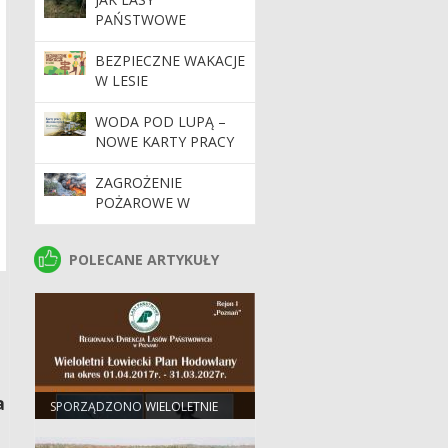
PAŃSTWOWE
WSPIERAJĄ FINANSE
PUBLICZNE?
BEZPIECZNE WAKACJE
W LESIE
WODA POD LUPĄ –
NOWE KARTY PRACY
DLA NAUCZYCIELI
ZAGROŻENIE
POŻAROWE W
LASACH. APEL O
OSTROŻNOŚĆ
POLECANE ARTYKUŁY
POLECANE ARTYKUŁY
a
SPORZĄDZONO WIELOLETNIE
ŁOWIECKIE PLANY HODOWLANE