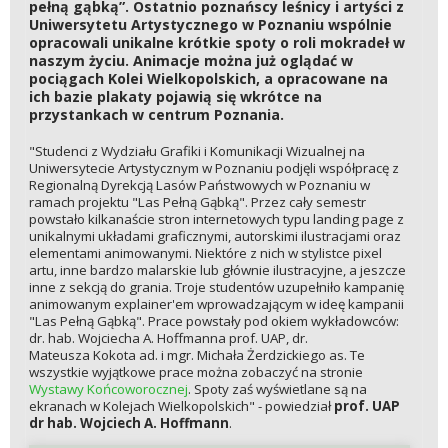
pełną gąbką”. Ostatnio poznańscy leśnicy i artyści z
Uniwersytetu Artystycznego w Poznaniu wspólnie
opracowali unikalne krótkie spoty o roli mokradeł w
naszym życiu. Animacje można już oglądać w
pociągach Kolei Wielkopolskich, a opracowane na
ich bazie plakaty pojawią się wkrótce na
przystankach w centrum Poznania.
"Studenci z Wydziału Grafiki i Komunikacji Wizualnej na
Uniwersytecie Artystycznym w Poznaniu podjęli współpracę z
Regionalną Dyrekcją Lasów Państwowych w Poznaniu w
ramach projektu "Las Pełną Gąbką". Przez cały semestr
powstało kilkanaście stron internetowych typu landing page z
unikalnymi układami graficznymi, autorskimi ilustracjami oraz
elementami animowanymi. Niektóre z nich w stylistce pixel
artu, inne bardzo malarskie lub głównie ilustracyjne, a jeszcze
inne z sekcją do grania. Troje studentów uzupełniło kampanię
animowanym explainer'em wprowadzającym w ideę kampanii
"Las Pełną Gąbką". Prace powstały pod okiem wykładowców:
dr. hab. Wojciecha A. Hoffmanna prof. UAP, dr.
Mateusza Kokota ad. i mgr. Michała Żerdzickiego as. Te
wszystkie wyjątkowe prace można zobaczyć na stronie
Wystawy Końcoworocznej
. Spoty zaś wyświetlane są na
ekranach w Kolejach Wielkopolskich" - powiedział
prof. UAP
dr hab. Wojciech A. Hoffmann
.