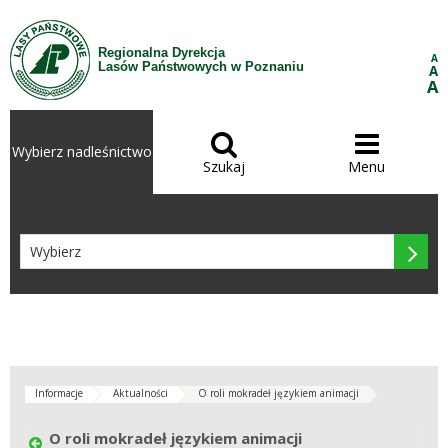
Przejdź do treści
Regionalna Dyrekcja
A
Lasów Państwowych w Poznaniu
A
A


Wybierz nadleśnictwo
Szukaj
Menu

Informacje
Aktualności
O roli mokradeł językiem animacji
O roli mokradeł językiem animacji