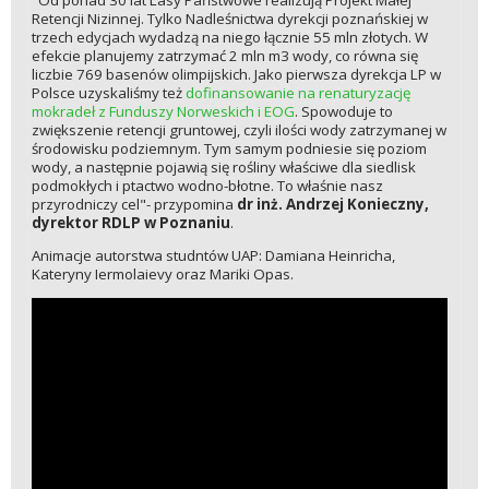
Retencji Nizinnej. Tylko Nadleśnictwa dyrekcji poznańskiej w
trzech edycjach wydadzą na niego łącznie 55 mln złotych. W
efekcie planujemy zatrzymać 2 mln m3 wody, co równa się
liczbie 769 basenów olimpijskich. Jako pierwsza dyrekcja LP w
Polsce uzyskaliśmy też
dofinansowanie na renaturyzację
mokradeł z Funduszy Norweskich i EOG
. Spowoduje to
zwiększenie retencji gruntowej, czyli ilości wody zatrzymanej w
środowisku podziemnym. Tym samym podniesie się poziom
wody, a następnie pojawią się rośliny właściwe dla siedlisk
podmokłych i ptactwo wodno-błotne. To właśnie nasz
przyrodniczy cel"- przypomina
dr inż. Andrzej Konieczny,
dyrektor RDLP w Poznaniu
.
Animacje autorstwa studntów UAP: Damiana Heinricha,
Kateryny Iermolaievy oraz Mariki Opas.