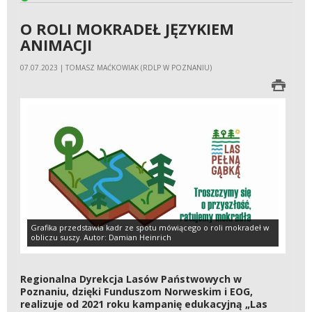
O ROLI MOKRADEŁ JĘZYKIEM
ANIMACJI
07.07.2023 | TOMASZ MAĆKOWIAK (RDLP W POZNANIU)
Grafika przedstawia kadr ze spotu mówiącego o roli mokradeł w
obliczu suszy. Autor: Damian Heinrich
Regionalna Dyrekcja Lasów Państwowych w
Poznaniu, dzięki Funduszom Norweskim i EOG,
realizuje od 2021 roku kampanię edukacyjną „Las