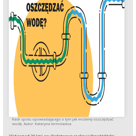
Kadr spotu opowiadającego o tym jak możemy oszczędzać
wodę. Autor: Kateryna Iermolaieva
"Od ponad 30 lat Lasy Państwowe realizują Projekt Małej