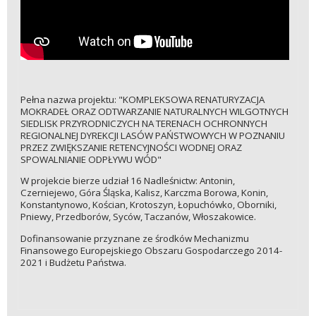
Pełna nazwa projektu: "KOMPLEKSOWA RENATURYZACJA
MOKRADEŁ ORAZ ODTWARZANIE NATURALNYCH WILGOTNYCH
SIEDLISK PRZYRODNICZYCH NA TERENACH OCHRONNYCH
REGIONALNEJ DYREKCJI LASÓW PAŃSTWOWYCH W POZNANIU
PRZEZ ZWIĘKSZANIE RETENCYJNOŚCI WODNEJ ORAZ
SPOWALNIANIE ODPŁYWU WÓD"
W projekcie bierze udział 16 Nadleśnictw: Antonin,
Czerniejewo, Góra Śląska, Kalisz, Karczma Borowa, Konin,
Konstantynowo, Kościan, Krotoszyn, Łopuchówko, Oborniki,
Pniewy, Przedborów, Syców, Taczanów, Włoszakowice.
Dofinansowanie przyznane ze środków Mechanizmu
Finansowego Europejskiego Obszaru Gospodarczego 2014-
2021 i Budżetu Państwa.