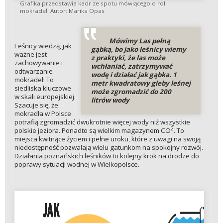
Grafika przedstawia kadr ze spotu mówiącego o roli
mokradeł. Autor: Marika Opas
Mówimy Las pełną
Leśnicy wiedzą, jak
gąbką, bo jako leśnicy wiemy
ważne jest
z praktyki, że las może
zachowywanie i
wchłaniać, zatrzymywać
odtwarzanie
wodę i działać jak gąbka. 1
mokradeł. To
metr kwadratowy gleby leśnej
siedliska kluczowe
może zgromadzić do 200
w skali europejskiej.
litrów wody
Szacuje się, że
mokradła w Polsce
potrafią zgromadzić dwukrotnie więcej wody niż wszystkie
2
polskie jeziora. Ponadto są wielkim magazynem CO
. To
miejsca kwitnące życiem i pełne uroku, które z uwagi na swoją
niedostępność pozwalają wielu gatunkom na spokojny rozwój.
Działania poznańskich leśników to kolejny krok na drodze do
poprawy sytuacji wodnej w Wielkopolsce.