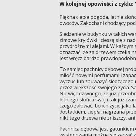
W kolejnej opowieści z cyklu: "
Piękna ciepła pogoda, letnie sło
owoców. Zakochani chodzący pod r
Siedzenie w budynku w takich wa
zimowe kryjówki i cieszą się z na
przydrożnymi alejami. W każdym z
oznaczać, że za drzewem czeka n
Jest wręcz bardzo prawdopodobne
To samiec pachnicy dębowej próbu
miłość nowymi perfumami i zapac
wyczuć lub zauważyć siedzącego n
przez większość swojego życia. Sa
Nic więc dziwnego, że już przeob
letniego słońca swój i tak już cza
czego żałować, bo ich życie jako
dostatkiem, ciepła, nagrzana prz
nikt tego drzewa nie zniszczy, ani
Pachnica dębowa jest gatunkiem c
występowania można się zacząć z