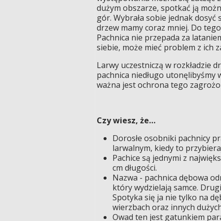
dużym obszarze, spotkać ją można
gór. Wybrała sobie jednak dosyć s
drzew mamy coraz mniej. Do tego j
Pachnica nie przepada za lataniem
siebie, może mieć problem z ich za
Larwy uczestniczą w rozkładzie d
pachnica niedługo utonęlibyśmy w
ważna jest ochrona tego zagroż
Czy wiesz, że…
Dorosłe osobniki pachnicy pra
larwalnym, kiedy to przybier
Pachice są jednymi z najwięks
cm długości.
Nazwa - pachnica dębowa odn
który wydzielają samce. Drug
Spotyka się ja nie tylko na d
wierzbach oraz innych dużych
Owad ten jest gatunkiem par