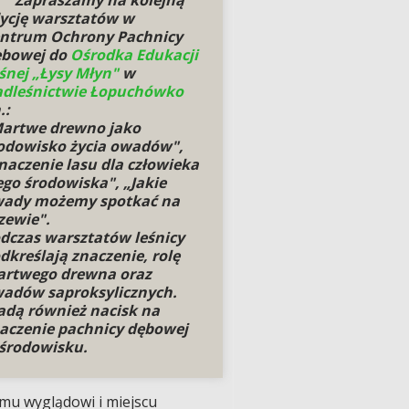
ycję warsztatów w
ntrum Ochrony Pachnicy
bowej do
Ośrodka Edukacji
śnej „Łysy Młyn"
w
dleśnictwie Łopuchówko
.:
artwe drewno jako
odowisko życia owadów",
naczenie lasu dla człowieka
jego środowiska", „Jakie
ady możemy spotkać na
zewie".
dczas warsztatów leśnicy
dkreślają znaczenie, rolę
rtwego drewna oraz
adów saproksylicznych.
adą również nacisk na
aczenie pachnicy dębowej
środowisku.
mu wyglądowi i miejscu