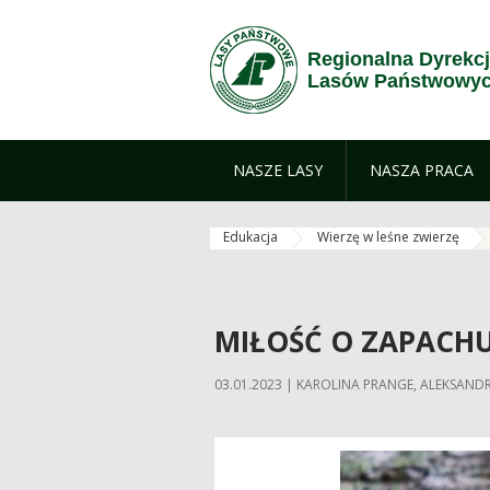
Przejdź do treści
Regionalna Dyrekc
Lasów Państwowyc
NASZE LASY
NASZA PRACA
Edukacja
Wierzę w leśne zwierzę
MIŁOŚĆ O ZAPACHU
03.01.2023 | KAROLINA PRANGE, ALEKSAND