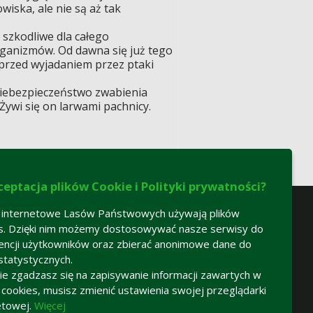
iska, ale nie są aż tak
 szkodliwe dla całego
ganizmów. Od dawna się już tego
y przed wyjadaniem przez ptaki
 niebezpieczeństwo zwabienia
Żywi się on larwami pachnicy.
ceptacja plików Cookie i Polityki prywatności?
 internetowe Lasów Państwowych używają plików
s. Dzięki nim możemy dostosowywać nasze serwisy do
encji użytkowników oraz zbierać anonimowe dane do
statystycznych.
 nie zgadzasz się na zapisywanie informacji zawartych w
h cookies, musisz zmienić ustawienia swojej przeglądarki
logowanie
etowej.
Więcej