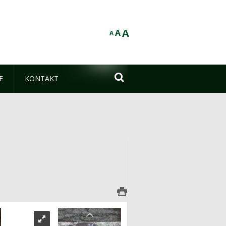
A
A
A

E
KONTAKT