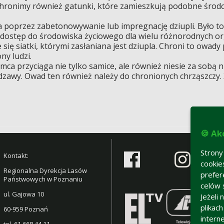
chronimy również gatunki, które zamieszkują podobne środow
a poprzez zabetonowywanie lub impregnację dziupli. Było to
dostęp do środowiska życiowego dla wielu różnorodnych or
e się siatki, którymi zasłaniana jest dziupla. Chroni to owad
ny ludzi.
ca przyciąga nie tylko samice, ale również niesie za sobą
rdzawy. Owad ten również należy do chronionych chrząszczy. 
🍪 Ak
Strony
Kontakt:
cookie
Regionalna Dyrekcja Lasów
prefer
Państwowych w Poznaniu
celów 
ul. Gajowa 10
Jeżeli
plikac
60-959 Poznań
intern
tel.
61 668 44 11