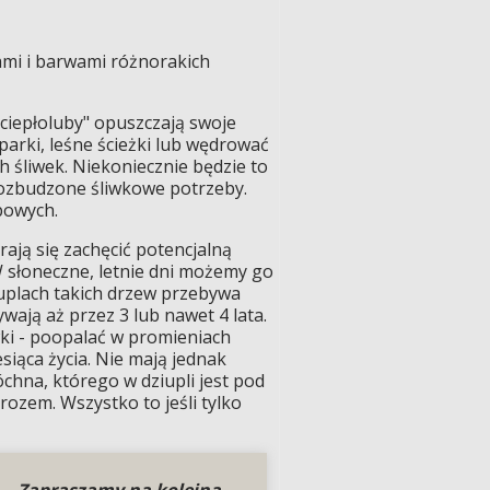
ami i barwami różnorakich
ciepłoluby" opuszczają swoje
parki, leśne ścieżki lub wędrować
 śliwek. Niekoniecznie będzie to
rozbudzone śliwkowe potrzeby.
powych.
ają się zachęcić potencjalną
 słoneczne, letnie dni możemy go
iuplach takich drzew przebywa
wają aż przez 3 lub nawet 4 lata.
wki - poopalać w promieniach
esiąca życia. Nie mają jednak
chna, którego w dziupli jest pod
ozem. Wszystko to jeśli tylko
Zapraszamy na kolejną