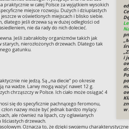
 praktycznie w całej Polsce za wyjątkiem wysokich
ed
pecyficzne miejsce rozwoju. Dużych i dziuplastych
Ce
eszcze w oświetlonych miejscach i blisko siebie.
Dę
, dlatego jeśli drzewa są w dużej odległości od
Le
siedleniem, nie da rady do nich dolecieć.
Na
pn
rewna. Jeśli zabrakłoby organizmów takich jak
„M
 starych, nierozłożonych drzewach. Dlatego tak
śr
onego gatunku.
„Z
i 
ow
dr
Po
ktycznie nie jedzą. Są „na diecie" po okresie
po
ają na wadze. Larwy mogą ważyć nawet 12 g.
ma
zych chrząszczy w Polsce. Ich ciało może osiągać 4
ow
Kł
osi się do specyficznie pachnącego feromonu,
zn
i człon nazwy może być jednak bardzo mylący.
w 
ębach, ale również na lipach, czy ogławianych
 liściastych drzewach.
asolowym. Oznacza to, że dzięki swojemu charakterystyczne