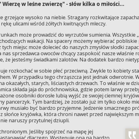
 Wierzę w leśne zwierzę" - słów kilka o miłości...
ńce grzejące wysoko na niebie. Stragany rozkwitające zapach
ękę ulicami wśród żółtych kwitnących mleczy.
runkach może prowadzić do wyrzutów sumienia. Wszystkie „
dchodzących wakacji. Na spacery możemy wybierać pobliskie 
 tych miejsc może dolecieć do naszych zmysłów słodki zapach
a nas sprzedawca owoców chcący zaspokoić nasze właśnie 
, że jesteśmy świadkami zalotów. Na dodatek bardzo niety
je rozkochać w sobie płeć przeciwną. Zwykle to kobiety star
hem. W przypadku tego chrząszcza jest jednak odwrotnie. W
a okazałych, starych, liściastych drzewach. To właśnie w dz
mica składa jaja do próchnowiska, gdzie potem larwy przeby
rażone osobniki dorosłe lubią wyjść ze swojej ciemnej kryjó
rny pancerzyk. Tym bardziej, że zostało już im tylko około mi
 larwy musiało być bardzo przyjemne. Jedzenie smacznego pró
ez słońce kryjówka, która chroni nawet przed największym mr
 nie naruszy przytulnej dziupli.
hronionym. Jeśliby spojrzeć na mapę jej
astanawiać dlaczego. Występuje ona na bardzo