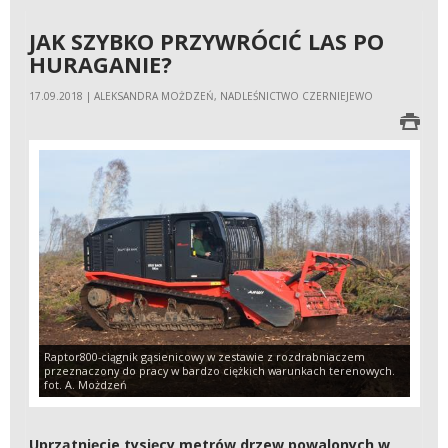
JAK SZYBKO PRZYWRÓCIĆ LAS PO
HURAGANIE?
17.09.2018 | ALEKSANDRA MOŻDZEŃ, NADLEŚNICTWO CZERNIEJEWO
Raptor800-ciągnik gąsienicowy w zestawie z rozdrabniaczem
przeznaczony do pracy w bardzo ciężkich warunkach terenowych.
fot. A. Możdzeń
Uprzątnięcie tysięcy metrów drzew powalonych w