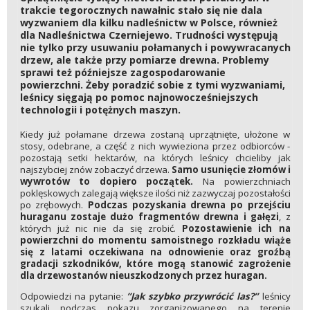
trakcie tegorocznych nawałnic stało się nie dala
wyzwaniem dla kilku nadleśnictw w Polsce, również
dla Nadleśnictwa Czerniejewo. Trudności występują
nie tylko przy usuwaniu połamanych i powywracanych
drzew, ale także przy pomiarze drewna. Problemy
sprawi też późniejsze zagospodarowanie
powierzchni. Żeby poradzić sobie z tymi wyzwaniami,
leśnicy sięgają po pomoc najnowocześniejszych
technologii i potężnych maszyn.
Kiedy już połamane drzewa zostaną uprzątnięte, ułożone w
stosy, odebrane, a część z nich wywieziona przez odbiorców -
pozostają setki hektarów, na których leśnicy chcieliby jak
najszybciej znów zobaczyć drzewa.
Samo usunięcie złomów i
wywrotów to dopiero początek.
Na powierzchniach
poklęskowych zalegają większe ilości niż zazwyczaj pozostałości
po zrębowych.
Podczas pozyskania drewna po przejściu
huraganu zostaje dużo fragmentów drewna i gałęzi
, z
których już nic nie da się zrobić.
Pozostawienie ich na
powierzchni do momentu samoistnego rozkładu wiąże
się z latami oczekiwana na odnowienie oraz groźbą
gradacji szkodników, które mogą stanowić zagrożenie
dla drzewostanów nieuszkodzonych przez huragan.
Odpowiedzi na pytanie:
”Jak szybko przywrócić las?”
leśnicy
szukali podczas pokazu zorganizowanego na terenie