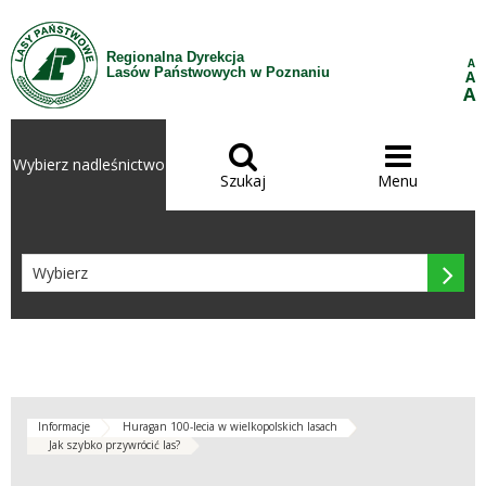
Przejdź do treści
Regionalna Dyrekcja
A
Lasów Państwowych w Poznaniu
A
A


Wybierz nadleśnictwo
Szukaj
Menu

Informacje
Huragan 100-lecia w wielkopolskich lasach
Jak szybko przywrócić las?