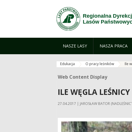
Skip to Content
Regionalna Dyrekc
Lasów Państwowyc
NASZE LASY
NASZA PRACA
Edukacja
O pracy leśników
Ile 
Web Content Display
Web Content Display
ILE WĘGLA LEŚNICY
27.04.2017 | JAROSŁAW BATOR (NADLEŚNI