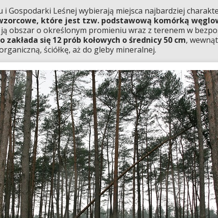
 i Gospodarki Leśnej wybierają miejsca najbardziej charak
wzorcowe, które jest tzw. podstawową komórką węglo
 ją obszar o określonym promieniu wraz z terenem w bezpo
akłada się 12 prób kołowych o średnicy 50 cm
, wewnąt
rganiczną, ściółkę, aż do gleby mineralnej.