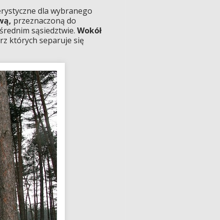
terystyczne dla wybranego
wą,
przeznaczoną do
średnim sąsiedztwie.
Wokół
rz których separuje się