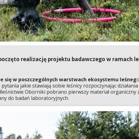
zpoczęto realizację projektu badawczego w ramach l
je się w poszczególnych warstwach ekosystemu leśneg
o
e pytania jakie stawiają sobie leśnicy rozpoczynając działan
eśnictwie Oborniki pobrano pierwszy materiał organiczny 
zany do badań laboratoryjnych.