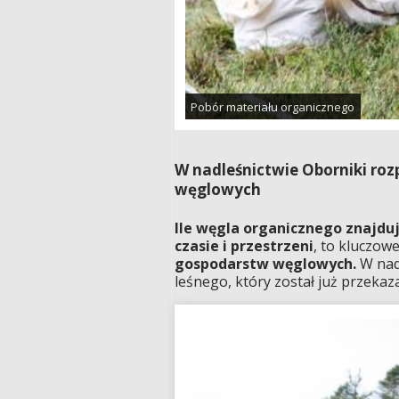
Pobór materiału organicznego
W nadleśnictwie Oborniki ro
węglowych
Ile węgla organicznego znajdu
czasie i przestrzeni
, to kluczow
gospodarstw węglowych.
W nadl
leśnego, który został już przeka