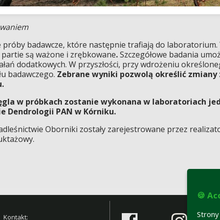
kowaniem
e próby badawcze, które następnie trafiają do laboratorium
 partie są ważone i zrębkowane
.
Szczegółowe badania umożl
iałań dodatkowych. W przyszłości, przy wdrożeniu określon
ału badawczego.
Zebrane wyniki pozwolą określić zmiany
.
ęgla w próbkach zostanie wykonana w laboratoriach je
ie Dendrologii PAN w Kórniku.
leśnictwie Oborniki zostały zarejestrowane przez realizat
ruktażowy.
🍪 Ac
Stron
Kontakt: