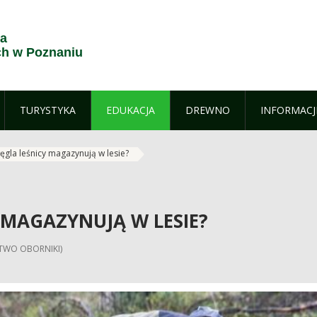
ja
h w Poznaniu
TURYSTYKA
EDUKACJA
DREWNO
INFORMACJ
węgla leśnicy magazynują w lesie?
 MAGAZYNUJĄ W LESIE?
CTWO OBORNIKI)