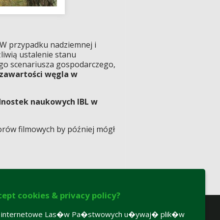
. W przypadku nadziemnej i
iwią ustalenie stanu
ego scenariusza gospodarczego,
 zawartości węgla w
dnostek naukowych IBL w
orów filmowych by później mógł
cept cookies & privacy policy?
y internetowe Las�w Pa�stwowych u�ywaj� plik�w