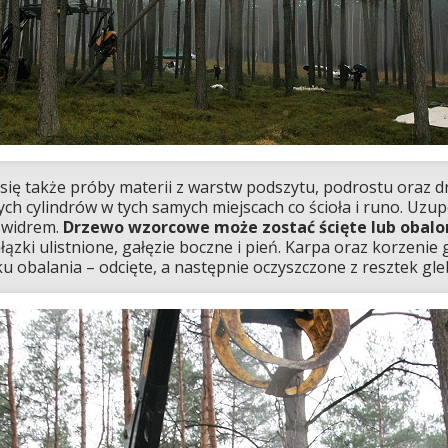
 się także próby materii z warstw podszytu, podrostu oraz d
h cylindrów w tych samych miejscach co ścioła i runo. Uzup
świdrem.
Drzewo wzorcowe może zostać ścięte lub obalo
łązki ulistnione, gałęzie boczne i pień. Karpa oraz korzenie
u obalania – odcięte, a następnie oczyszczone z resztek gle