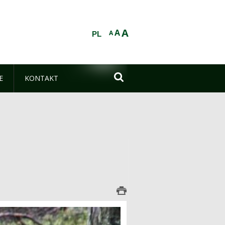
A
A
A
PL

E
KONTAKT