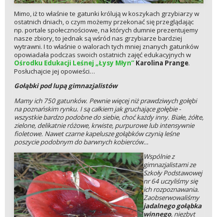
Mimo, iż to właśnie te gatunki królują w koszykach grzybiarzy w
ostatnich dniach, o czym możemy przekonać się przeglądając
np. portale społecznościowe, na których dumnie prezentujemy
nasze zbiory, to jednak są wśród nas grzybiarze bardziej
wytrawni. I to właśnie o walorach tych mniej znanych gatunków
opowiadała podczas swoich ostatnich zajęć edukacyjnych w
Ośrodku Edukacji Leśnej „Łysy Młyn”
Karolina Prange
.
Posłuchajcie jej opowieści…
Gołąbki pod lupą gimnazjalistów
Mamy ich 750 gatunków. Pewnie więcej niż prawdziwych gołębi
na poznańskim rynku. I są całkiem jak gruchające gołębie -
wszystkie bardzo podobne do siebie, choć każdy inny. Białe, żółte,
zielone, delikatnie różowe, krwiste, purpurowe lub intensywnie
fioletowe. Nawet czarne kapelusze gołąbków czynią leśne
poszycie podobnym do barwnych kobierców…
Wspólnie z
gimnazjalistami ze
Szkoły Podstawowej
nr 64 uczyliśmy się
ich rozpoznawania.
Zaobserwowaliśmy
jadalnego gołąbka
winnego
, niezbyt