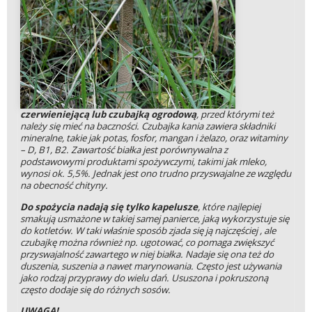
czerwieniejącą lub czubajką ogrodową
, przed którymi też
należy się mieć na baczności. Czubajka kania zawiera składniki
mineralne, takie jak potas, fosfor, mangan i żelazo, oraz witaminy
– D, B1, B2. Zawartość białka jest porównywalna z
podstawowymi produktami spożywczymi, takimi jak mleko,
wynosi ok. 5,5%. Jednak jest ono trudno przyswajalne ze względu
na obecność chityny.
Do spożycia nadają się tylko kapelusze
, które najlepiej
smakują usmażone w takiej samej panierce, jaką wykorzystuje się
do kotletów. W taki właśnie sposób zjada się ją najczęściej , ale
czubajkę można również np. ugotować, co pomaga zwiększyć
przyswajalność zawartego w niej białka. Nadaje się ona też do
duszenia, suszenia a nawet marynowania. Często jest używania
jako rodzaj przyprawy do wielu dań. Ususzona i pokruszoną
często dodaje się do różnych sosów.
UWAGA!