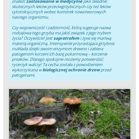
znaleźć
zastosowanie w medycynie
jako składnik
skutecznych leków przeciwgrzybicznych czy też leków
cytotoksycznych wobec komórek nowotworowych
naszego organizmu.
Czy wojowniczość i zadziorność, którą sugeruje nazwa
rodzajowa tego grzyba ma jakiś związek z jego trybem
życia? Oczywiście! Jest
saprotrofem
i żywi się martwą
materią organiczną. Intensywnie przyrastająca grzybnia
rozkłada dzięki swoim enzymom drewno i zabiera
patogenom korzeni ich bazę pokarmową – korzenie
pniaków. Dlatego spokojnie możemy potwierdzić:
rycerzyk walczy! Ta cecha została z powodzeniem
wykorzystana w
biologicznej ochronie drzew
przed
patogenami.