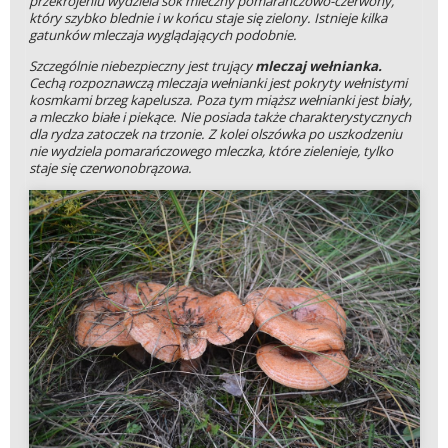
przekrojeniu wydziela sok mleczny pomarańczowo-czerwony,
który szybko blednie i w końcu staje się zielony. Istnieje kilka
gatunków mleczaja wyglądających podobnie.
Szczególnie niebezpieczny jest trujący
mleczaj wełnianka.
Cechą rozpoznawczą mleczaja wełnianki jest pokryty wełnistymi
kosmkami brzeg kapelusza. Poza tym miąższ wełnianki jest biały,
a mleczko białe i piekące. Nie posiada także charakterystycznych
dla rydza zatoczek na trzonie. Z kolei olszówka po uszkodzeniu
nie wydziela pomarańczowego mleczka, które zielenieje, tylko
staje się czerwonobrązowa.