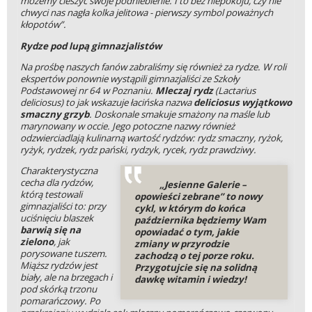
możemy cieszyć swoje podniebienie. I to bez niepokoju, czy nie
chwyci nas nagła kolka jelitowa - pierwszy symbol poważnych
kłopotów”.
Rydze pod lupą gimnazjalistów
Na prośbę naszych fanów zabraliśmy się również za rydze. W roli
ekspertów ponownie wystąpili gimnazjaliści ze Szkoły
Podstawowej nr 64 w Poznaniu.
Mleczaj rydz
(Lactarius
deliciosus) to jak wskazuje łacińska nazwa
deliciosus wyjątkowo
smaczny grzyb
. Doskonale smakuje smażony na maśle lub
marynowany w occie. Jego potoczne nazwy również
odzwierciadlają kulinarną wartość rydzów: rydz smaczny, ryżok,
ryżyk, rydzek, rydz pański, rydzyk, rycek, rydz prawdziwy.
Charakterystyczna
cecha dla rydzów,
„Jesienne Galerie –
którą testowali
opowieści zebrane” to nowy
gimnazjaliści to: przy
cykl, w którym do końca
uciśnięciu blaszek
października będziemy Wam
barwią się na
opowiadać o tym, jakie
zielono
, jak
zmiany w przyrodzie
porysowane tuszem.
zachodzą o tej porze roku.
Miąższ rydzów jest
Przygotujcie się na solidną
biały, ale na brzegach i
dawkę witamin i wiedzy!
pod skórką trzonu
pomarańczowy. Po