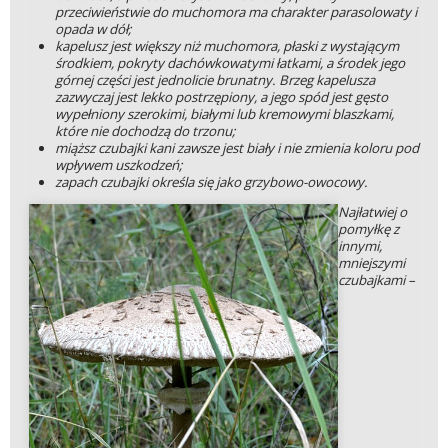
przeciwieństwie do muchomora ma charakter parasolowaty i
opada w dół;
kapelusz jest większy niż muchomora, płaski z wystającym
środkiem, pokryty dachówkowatymi łatkami, a środek jego
górnej części jest jednolicie brunatny. Brzeg kapelusza
zazwyczaj jest lekko postrzępiony, a jego spód jest gęsto
wypełniony szerokimi, białymi lub kremowymi blaszkami,
które nie dochodzą do trzonu;
miąższ czubajki kani zawsze jest biały i nie zmienia koloru pod
wpływem uszkodzeń;
zapach czubajki określa się jako grzybowo-owocowy.
Najłatwiej o
pomyłkę z
innymi,
mniejszymi
czubajkami –