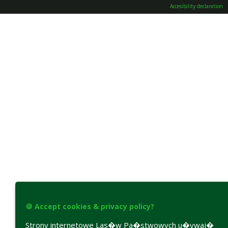
Accesibility declaration
🍪 Accept cookies & privacy policy?
Strony internetowe Las�w Pa�stwowych u�ywaj�