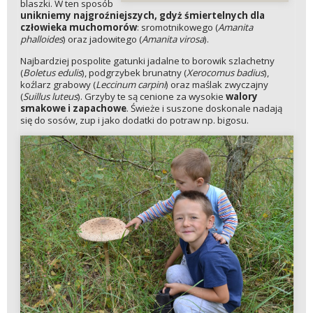
blaszki. W ten sposób
unikniemy najgroźniejszych, gdyż śmiertelnych dla
człowieka muchomorów
: sromotnikowego (
Amanita
phalloides
) oraz jadowitego (
Amanita virosa
).
Najbardziej pospolite gatunki jadalne to borowik szlachetny
(
Boletus edulis
), podgrzybek brunatny (
Xerocomus badius
),
koźlarz grabowy (
Leccinum carpini
) oraz maślak zwyczajny
(
Suillus luteus
). Grzyby te są cenione za wysokie
walory
smakowe i zapachowe
. Świeże i suszone doskonale nadają
się do sosów, zup i jako dodatki do potraw np. bigosu.