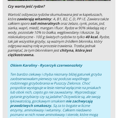
Czy warto jeść rydze?
Wartość odżywcza rydzów skumulowana jest w kapeluszach,
które
zawierają witaminy
: A, B1, B2, C, D, PP i E. Zawiera także
całkiem sporo
soli mineralnych
oraz żelazo, cynk, potas, jod,
siarka, wapń, miedź, mangan i fluor. Rydze w 90% składają się z
wody, pozostałe 10% to białka, węglowodany i tłuszcze. Są
niskokaloryczne - 100 g świeżych rydzów to tylko
40 kcal.
Rydze,
tak jak wszystkie grzyby, są ważnym źródłem błonnika, który
odgrywa ważną rolę w procesie trawienia. Trzeba jednak
pamiętać, że tym błonnikiem jest
chityna, która jest
ciężkostrawna.
Okiem Karoliny - Rycerzyk czerwonozłoty
Ten bardzo ciekawy i chyba nieznany bliżej gatunek grzyba
zaobserwowałam pierwszy raz podczas wspólnego
rodzinnego grzybobrania w Puszczy Zielonce. Choć
pospolicie występuje w lesie niemal wyłącznie na pniakach
lub obok nich, często go nie zauważamy. Wyprzedzając
pytanie grzybiarzy czy są jadalne? Oczywiście są, ale swoją
łykowatością, gorzkawym smakiem
nie zachwycają
prawdziwych smakoszy.
Są za to bogate w liczne
enzymy, aminokwasy i witaminy. Całkiem niedawno
poznano w nich nowe aminokwasy i sterole, które mogą