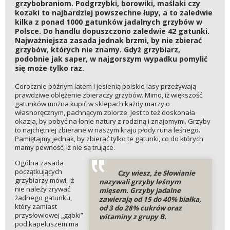
grzybobraniom. Podgrzybki, borowiki, maślaki czy
kozaki to najbardziej powszechne łupy, a to zaledwie
kilka z ponad 1000 gatunków jadalnych grzybów w
Polsce. Do handlu dopuszczono zaledwie 42 gatunki.
Najważniejsza zasada jednak brzmi, by nie zbierać
grzybów, których nie znamy. Gdyż grzybiarz,
podobnie jak saper, w najgorszym wypadku pomylić
się może tylko raz.
Corocznie późnym latem i jesienią polskie lasy przeżywają
prawdziwe oblężenie zbieraczy grzybów. Mimo, iż większość
gatunków można kupić w sklepach każdy marzy o
własnoręcznym, pachnącym zbiorze. Jest to też doskonała
okazja, by pobyć na łonie natury z rodziną i znajomymi. Grzyby
to najchętniej zbierane w naszym kraju płody runa leśnego.
Pamiętajmy jednak, by zbierać tylko te gatunki, co do których
mamy pewność, iż nie są trujące.
Ogólna zasada
początkujących
Czy wiesz, że Słowianie
grzybiarzy mówi, iż
nazywali grzyby leśnym
nie należy zrywać
mięsem. Grzyby jadalne
żadnego gatunku,
zawierają od 15 do 40% białka,
który zamiast
od 3 do 28% cukrów oraz
przysłowiowej „gąbki”
witaminy z grupy B.
pod kapeluszem ma