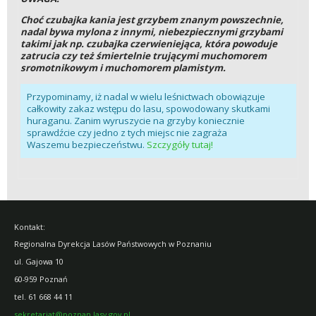
Choć czubajka kania jest grzybem znanym powszechnie,
nadal bywa mylona z innymi, niebezpiecznymi grzybami
takimi jak np. czubajka czerwieniejąca, która powoduje
zatrucia czy też śmiertelnie trującymi muchomorem
sromotnikowym i muchomorem plamistym.
Przypominamy, iż nadal w wielu leśnictwach obowiązuje
całkowity zakaz wstępu do lasu, spowodowany skutkami
huraganu. Zanim wyruszycie na grzyby koniecznie
sprawdźcie czy jedno z tych miejsc nie zagraża
Waszemu bezpieczeństwu.
Szczygóły tutaj!
Kontakt:
Regionalna Dyrekcja Lasów Państwowych w Poznaniu
ul. Gajowa 10
60-959 Poznań
tel.
61 668 44 11
sekretariat@poznan.lasy.gov.pl