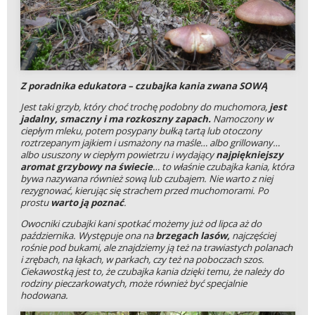
Z poradnika edukatora – czubajka kania zwana SOWĄ
Jest taki grzyb, który choć trochę podobny do muchomora,
jest
jadalny, smaczny i ma rozkoszny zapach.
Namoczony w
ciepłym mleku, potem posypany bułką tartą lub otoczony
roztrzepanym jajkiem i usmażony na maśle… albo grillowany…
albo ususzony w ciepłym powietrzu i wydający
najpiękniejszy
aromat grzybowy na świecie
… to właśnie czubajka kania, która
bywa nazywana również sową lub czubajem. Nie warto z niej
rezygnować, kierując się strachem przed muchomorami. Po
prostu
warto ją poznać
.
Owocniki czubajki kani spotkać możemy już od lipca aż do
października. Występuje ona na
brzegach lasów,
najczęściej
rośnie pod bukami, ale znajdziemy ją też na trawiastych polanach
i zrębach, na łąkach, w parkach, czy też na poboczach szos.
Ciekawostką jest to, że czubajka kania dzięki temu, że należy do
rodziny pieczarkowatych, może również być specjalnie
hodowana.