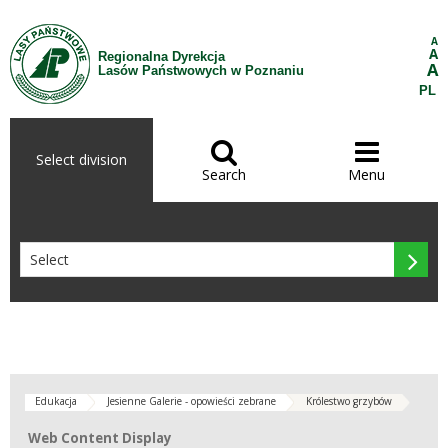
Skip to Content
A
A
Regionalna Dyrekcja
A
Lasów Państwowych w Poznaniu
PL


Select division
Search
Menu

Edukacja
Jesienne Galerie - opowieści zebrane
Królestwo grzybów
Web Content Display
Web Content Display