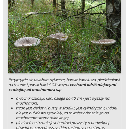
Przyjrzyjcie się uważnie: sylwetce, barwie kapelusza, pierścieniowi
na trzonie i powąchajcie! Głównymi
cechami odróżniającymi
czubajkę od muchomora są:
owocnik czubajki kani osiąga do 40 cm - jest wyższy niż
muchomora;
trzon jest cieńszy i pusty w środku, jest cylindryczny, u dołu
nie jest bulwiasto zgrubiały, co również odróżnia go od
muchomora sromotnikowego;
pierścień na trzonie jest bardziej puszysty o podwójnej
obwódce, a przede wszystkim ruchomy, poza tym w