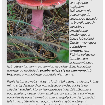
cennego pod
względem
kulinarnym, nie
polecanego do
suszenia ze względu
na brzydki zapach,
ale dobrze
smakującego
smażonego na
blasze lub patelni.
Często mylonego z
gołąbkiem
wymiotnym
.
Różnica polega na
tym, że trzon
gołąbka winnego
jest różowy lub winny a u wymiotnego biały. Blaszki gołąbka
winnego po naciśnięciu
przebarwiają się na czerwono lub
brązowo,
u wymiotnego pozostają niezmienne.
Fajnie jest pracować z młodymi ludźmi tak żądnymi wiedzy, którzy
mimo stóg deszczu chcą w praktyce sprawdzić zdobytą na
zajęciach wiedzę! I którzy jednogłośnie stwierdzili: „Grzybiarz
początkujący, weekendowy smakosz, czy entuzjasta surwiwalu
powinien się powstrzymać od zbierania gołąbków. Jest przecież
tyle innych, łatwiejszych do pozyskania grzybów, którymi