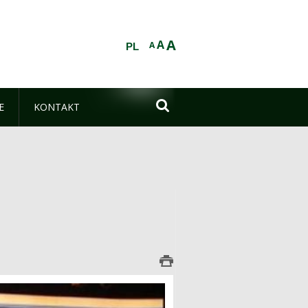
A
A
A
PL

E
KONTAKT