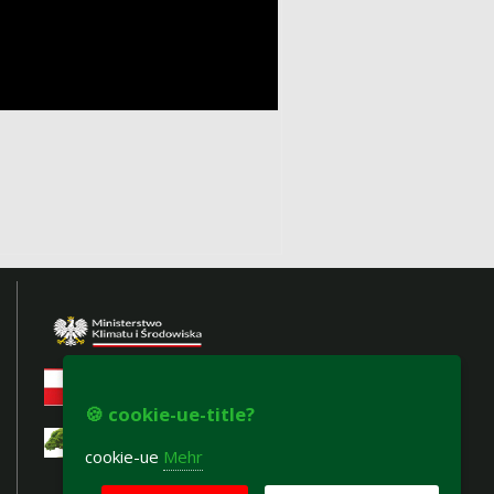
🍪 cookie-ue-title?
logowanie
cookie-ue
Mehr