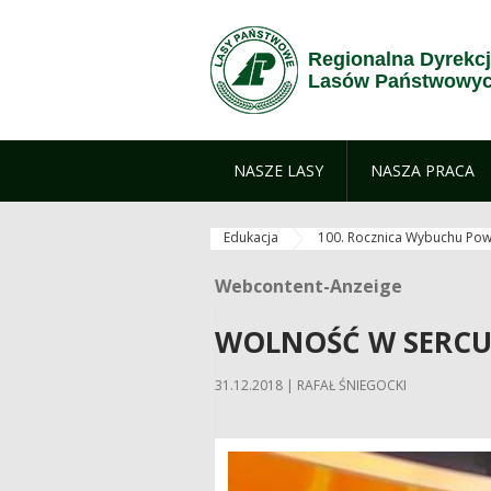
Zum Inhalt wechseln
Regionalna Dyrekc
Lasów Państwowyc
NASZE LASY
NASZA PRACA
Edukacja
100. Rocznica Wybuchu Pow
Webcontent-Anzeige
Webcontent-Anzeige
WOLNOŚĆ W SERCU
31.12.2018 | RAFAŁ ŚNIEGOCKI