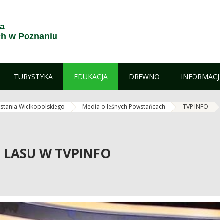
ja
h w Poznaniu
TURYSTYKA
EDUKACJA
DREWNO
INFORMACJ
stania Wielkopolskiego
Media o leśnych Powstańcach
TVP INFO
 LASU W TVPINFO