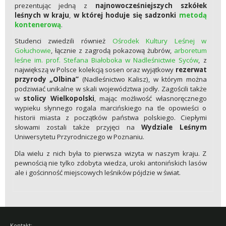
prezentując jedną z
najnowocześniejszych szkółek
leśnych w kraju
,
w której hoduje się sadzonki
metodą
kontenerową
.
Studenci zwiedzili również
Ośrodek Kultury Leśnej w
Gołuchowie
, łącznie z zagrodą pokazową żubrów,
arboretum
leśne im. prof. Stefana Białoboka w Nadleśnictwie Syców
, z
największą w Polsce kolekcją sosen oraz wyjątkowy
rezerwat
przyrody „Olbina”
(Nadleśnictwo Kalisz), w którym można
podziwiać unikalne w skali województwa jodły. Zagościli także
w
stolicy Wielkopolski
, mając możliwość własnoręcznego
wypieku słynnego rogala marcińskiego na tle opowieści o
historii miasta z początków państwa polskiego. Ciepłymi
słowami zostali także przyjęci na
Wydziale Leśnym
Uniwersytetu Przyrodniczego w Poznaniu.
Dla wielu z nich była to pierwsza wizyta w naszym kraju. Z
pewnością nie tylko zdobyta wiedza, uroki antonińskich lasów
ale i gościnność miejscowych leśników pójdzie w świat.
Kontakt: