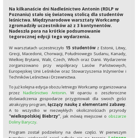
Na kilkanaście dni Nadleśnictwo Antonin (RDLP w
Poznaniu) stało się światową stolicą dla studentów
leśnictwa. Międzynarodowe warsztaty Workcamp
zgromadziły uczestników aż z 3 kontynentów.
Nadeszła pora na krótkie podsumowanie
tegorocznej edycji tego wydarzenia.
W warsztatach uczestniczyło
15 studentów
z Estonii, Litwy,
Grecji, Macedonii, Chorwacji, Południowego Sudanu, Kanady,
Wielkiej Brytanii, Walii, Czech, Włoch oraz Danii. Wydarzenie
zorganizowano przy współpracy Lasów Państwowych,
Europejskiej Unii Leśników oraz Stowarzyszenia Inżynierów i
Techników Leśnictwa i Drzewnictwa.
To już kolejna edycja obozu letniego Workcamp organizowana
przez
Nadleśnictwo Antonin
. W oparciu o zeszłoroczne
doświadczenia gospodarze przygotowali dla swoich gości
atrakcyjny program,
łączący naukę z elementami zabawy
.
A to wszystko w niezwykłych okolicznościach przyrody
"wielkopolskiej Biebrzy”
, jak mówią miejscowi o
obszarze
Doliny Baryczy
.
Program został podzielony na dwie części. W pierwszym
tygodniu większość zajęć odbyła się na terenie
Leśnego