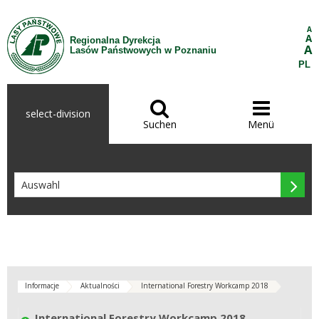
Zum Inhalt wechseln
A
A
Regionalna Dyrekcja
A
Lasów Państwowych w Poznaniu
PL


select-division
Suchen
Menü

Informacje
Aktualności
International Forestry Workcamp 2018
International Forestry Workcamp 2018