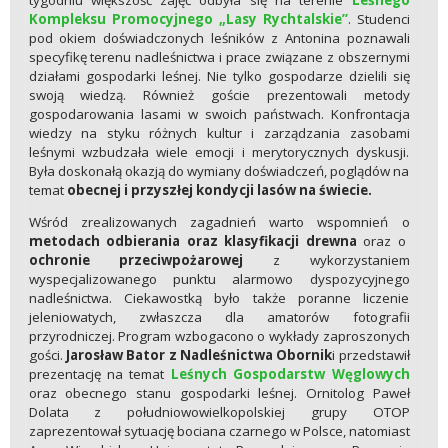
Kompleksu Promocyjnego „Lasy Rychtalskie”
. Studenci
pod okiem doświadczonych leśników z Antonina poznawali
specyfikę terenu nadleśnictwa i prace związane z obszernymi
działami gospodarki leśnej. Nie tylko gospodarze dzielili się
swoją wiedzą. Również goście prezentowali metody
gospodarowania lasami w swoich państwach. Konfrontacja
wiedzy na styku różnych kultur i zarządzania zasobami
leśnymi wzbudzała wiele emocji i merytorycznych dyskusji.
Była doskonałą okazją do wymiany doświadczeń, poglądów na
temat
obecnej i przyszłej kondycji lasów na świecie.
Wśród zrealizowanych zagadnień warto wspomnień o
metodach odbierania oraz klasyfikacji drewna
oraz o
ochronie przeciwpożarowej
z wykorzystaniem
wyspecjalizowanego punktu alarmowo dyspozycyjnego
nadleśnictwa. Ciekawostką było także poranne liczenie
jeleniowatych, zwłaszcza dla amatorów fotografii
przyrodniczej. Program wzbogacono o wykłady zaproszonych
gości.
Jarosław Bator z Nadleśnictwa Obornik
i przedstawił
prezentację na temat
Leśnych Gospodarstw Węglowych
oraz obecnego stanu gospodarki leśnej. Ornitolog Paweł
Dolata z południowowielkopolskiej grupy OTOP
zaprezentował sytuację bociana czarnego w Polsce, natomiast