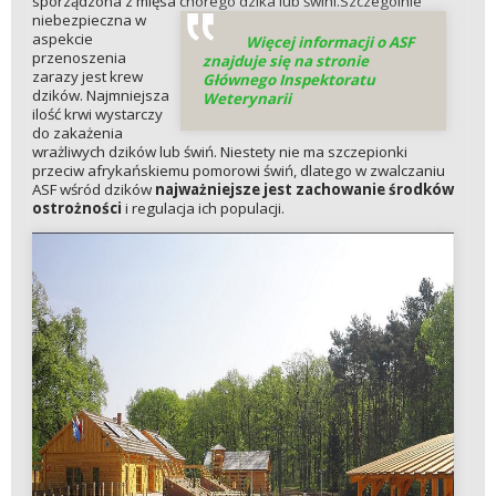
sporządzona z mięsa chorego dzika lub świni.
Szczególnie
niebezpieczna w
aspekcie
Więcej informacji o ASF
przenoszenia
znajduje się na stronie
zarazy jest krew
Głównego Inspektoratu
dzików. Najmniejsza
Weterynarii
ilość krwi wystarczy
do zakażenia
wrażliwych dzików lub świń. Niestety nie ma szczepionki
przeciw afrykańskiemu pomorowi świń, dlatego w zwalczaniu
ASF wśród dzików
najważniejsze jest zachowanie środków
ostrożności
i regulacja ich populacji.