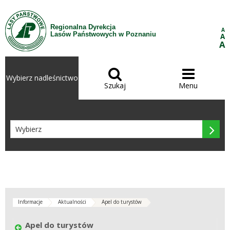
Przejdź do treści
Regionalna Dyrekcja
A
Lasów Państwowych w Poznaniu
A
A


Wybierz nadleśnictwo
Szukaj
Menu

Informacje
Aktualności
Apel do turystów
Apel do turystów