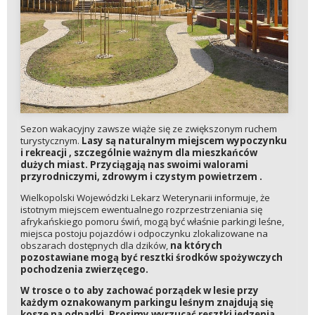
Sezon wakacyjny zawsze wiąże się ze zwiększonym ruchem
turystycznym.
Lasy są naturalnym miejscem wypoczynku
i rekreacji , szczególnie ważnym dla mieszkańców
dużych miast. Przyciągają nas swoimi walorami
przyrodniczymi, zdrowym i czystym powietrzem .
Wielkopolski Wojewódzki Lekarz Weterynarii informuje, że
istotnym miejscem ewentualnego rozprzestrzeniania się
afrykańskiego pomoru świń, mogą być właśnie parkingi leśne,
miejsca postoju pojazdów i odpoczynku zlokalizowane na
obszarach dostępnych dla dzików,
na których
pozostawiane mogą być resztki środków spożywczych
pochodzenia zwierzęcego.
W trosce o to aby zachować porządek w lesie przy
każdym oznakowanym parkingu leśnym znajdują się
kosze na odpadki. Prosimy wyrzucać resztki jedzenia