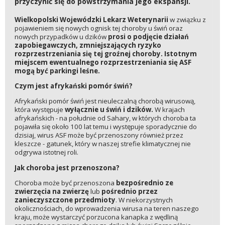
przyczynić się do powstrzymania jego ekspansji.
Wielkopolski Wojewódzki Lekarz Weterynarii
w związku z
pojawieniem się nowych ognisk tej choroby u świń oraz
nowych przypadków u dzików
prosi o podjęcie działań
zapobiegawczych, zmniejszających ryzyko
rozprzestrzeniania się tej groźnej choroby. Istotnym
miejscem ewentualnego rozprzestrzeniania się ASF
mogą być parkingi leśne.
Czym jest afrykański pomór świń?
Afrykański pomór świń jest nieuleczalną chorobą wirusową,
która występuje
wyłącznie u świń i dzików.
W krajach
afrykańskich - na południe od Sahary, w których choroba ta
pojawiła się około 100 lat temu i występuje sporadycznie do
dzisiaj, wirus ASF może być przenoszony również przez
kleszcze - gatunek, który w naszej strefie klimatycznej nie
odgrywa istotnej roli.
Jak choroba jest przenoszona?
Choroba może być przenoszona
bezpośrednio ze
zwierzęcia na zwierzę
lub
pośrednio przez
zanieczyszczone przedmioty
. W niekorzystnych
okolicznościach, do wprowadzenia wirusa na teren naszego
kraju, może wystarczyć porzucona kanapka z wędliną