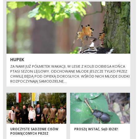
HUPEK
ZA NAMI JUŻ PÓŁMETEK WAKACJI. W LESIE Z KOLEI DOBIEGA KOŃCA
PTASI SEZON LĘGOWY. ODCHOWANE MŁODE JESZCZE TYLKO PRZEZ
CHWILĘ BĘDĄ POD OPIEKĄ DOROSŁYCH. WŚRÓD NICH MŁODE DUDKI
ROZPOCZYNAJĄ SAMODZIELNE...
UROCZYSTE SADZENIE CISÓW
PROSZĘ WSTAĆ, SĄD IDZIE!
POŚWIĘCONYCH PRZEZ
PAPIEŻA BENEDYKTA XVI