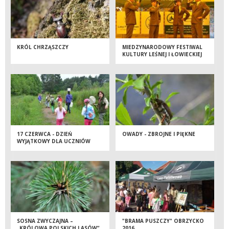
KRÓL CHRZĄSZCZY
MIEDZYNARODOWY FESTIWAL
KULTURY LEŚNEJ I ŁOWIECKIEJ
W OKL W GOŁUCHOWIE
17 CZERWCA - DZIEŃ
OWADY - ZBROJNE I PIĘKNE
WYJĄTKOWY DLA UCZNIÓW
SOSNA ZWYCZAJNA –
"BRAMA PUSZCZY" OBRZYCKO
„KRÓLOWA POLSKICH LASÓW”
2016