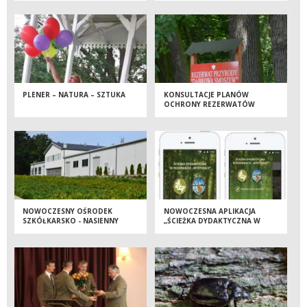
PLENER – NATURA – SZTUKA
KONSULTACJE PLANÓW
OCHRONY REZERWATÓW
PRZYRODY Z TERENU
NADLEŚNICTWA KROTOSZYN
NOWOCZESNY OŚRODEK
NOWOCZESNA APLIKACJA
SZKÓŁKARSKO - NASIENNY
„ŚCIEŻKA DYDAKTYCZNA W
NADLEŚNICTWA JAROCIN
REZERWACIE WYDYMACZ”