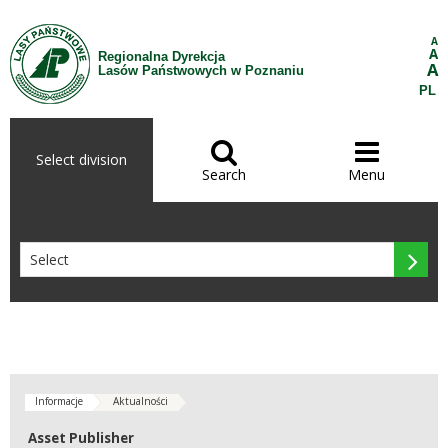
Skip to Content
A
A
Regionalna Dyrekcja
A
Lasów Państwowych w Poznaniu
PL


Select division
Search
Menu

Informacje
Aktualności
Asset Publisher
Asset Publisher