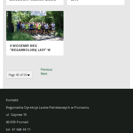
II WIOSENNY BIEG
"BIEGAMBOLUBIĘ LASY" W
NADLEŚNICTWIE KOŁO
Previous
Next
Page 49 of 50
Kontakt:
Regionalna Dyrekcja Lasów Państwowych w Poznaniu
ul. Gajowa 10
60-959 Poznań
tel.
61 668 44 11