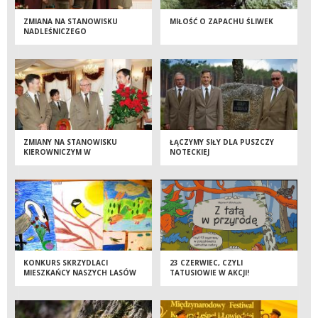
ZMIANA NA STANOWISKU
MIŁOŚĆ O ZAPACHU ŚLIWEK
NADLEŚNICZEGO
NADLEŚNICTWA OBORNIKI
ZMIANY NA STANOWISKU
ŁĄCZYMY SIŁY DLA PUSZCZY
KIEROWNICZYM W
NOTECKIEJ
NADLEŚNICTWIE JAROCIN
KONKURS SKRZYDLACI
23 CZERWIEC, CZYLI
MIESZKAŃCY NASZYCH LASÓW
TATUSIOWIE W AKCJI!
ROZSTRZYGNIĘTY!