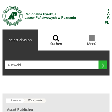
Zum Inhalt wechseln
A
A
Regionalna Dyrekcja
A
Lasów Państwowych w Poznaniu
PL


select-division
Suchen
Menü

Informacje
Wydarzenia
Asset Publisher
Asset Publisher