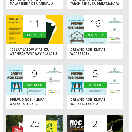
MALARSKIEJ PICTA ANIMALIA
"ARCHITEKTURA DREWNIANA W
AKWARELI"
11
16
DEZEMBER
NOVEMBER
100 LAT LASÓW W AFISZU -
DREWNO ROBI KLIMAT -
WERNISAŻ WYSTAWY PLAKATU
WARSZTATY
9
5
NOVEMBER
OKTOBER
DREWNO ROBI KLIMAT -
DREWNO ROBI KLIMAT -
WARSZTATY CZ. 2.1
WARSZTATY CZ. 2
25
2