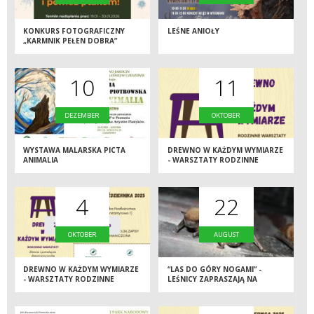
KONKURS FOTOGRAFICZNY
LEŚNE ANIOŁY
„KARMNIK PEŁEN DOBRA”
10
11
DEZEMBER
OKTOBER
WYSTAWA MALARSKA PICTA
DREWNO W KAŻDYM WYMIARZE
ANIMALIA
- WARSZTATY RODZINNE
4
22
OKTOBER
AUGUST
DREWNO W KAŻDYM WYMIARZE
“LAS DO GÓRY NOGAMI” -
- WARSZTATY RODZINNE
LEŚNICY ZAPRASZAJĄ NA
WIECZÓR Z NIETOPERZAMI