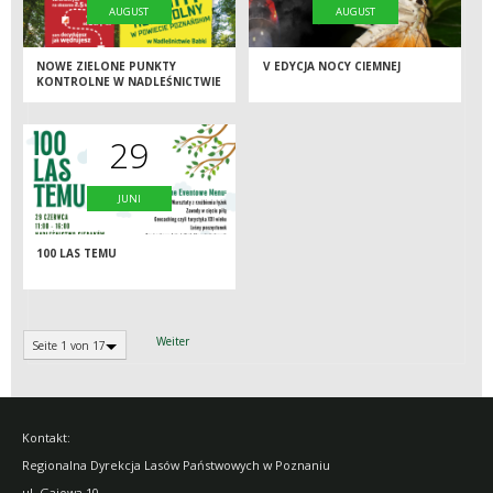
AUGUST
AUGUST
NOWE ZIELONE PUNKTY
V EDYCJA NOCY CIEMNEJ
KONTROLNE W NADLEŚNICTWIE
BABKI
29
JUNI
100 LAS TEMU
Weiter
Seite 1 von 17
Kontakt:
Regionalna Dyrekcja Lasów Państwowych w Poznaniu
ul. Gajowa 10