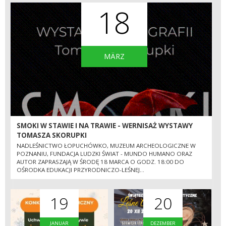
18
MÄRZ
SMOKI W STAWIE I NA TRAWIE - WERNISAŻ WYSTAWY
TOMASZA SKORUPKI
NADLEŚNICTWO ŁOPUCHÓWKO, MUZEUM ARCHEOLOGICZNE W
POZNANIU, FUNDACJA LUDZKI ŚWIAT - MUNDO HUMANO ORAZ
AUTOR ZAPRASZAJĄ W ŚRODĘ 18 MARCA O GODZ. 18:00 DO
OŚRODKA EDUKACJI PRZYRODNICZO-LEŚNEJ...
19
20
JANUAR
DEZEMBER