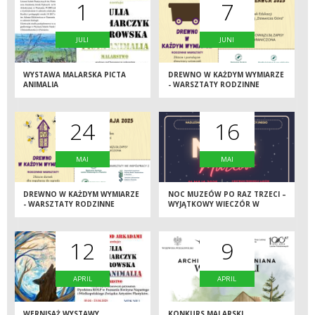
1
7
JULI
JUNI
WYSTAWA MALARSKA PICTA
DREWNO W KAŻDYM WYMIARZE
ANIMALIA
- WARSZTATY RODZINNE
24
16
MAI
MAI
DREWNO W KAŻDYM WYMIARZE
NOC MUZEÓW PO RAZ TRZECI –
- WARSZTATY RODZINNE
WYJĄTKOWY WIECZÓR W
CENTRUM PROMOCJI GORAJ-
ZAMEK
12
9
APRIL
APRIL
WERNISAŻ WYSTAWY
KONKURS MALARSKI