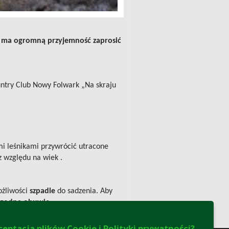
eci ma ogromną przyjemność zaprosić
untry Club Nowy Folwark „Na skraju
imi leśnikami przywrócić utracone
 względu na wiek .
żliwości
szpadle
do sadzenia. Aby
ygodne obuwie.
ceptacja plików Cookie i Polityki prywatności?