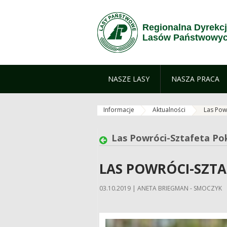
Przejdź do treści
Regionalna Dyrekc
Lasów Państwowyc
NASZE LASY
NASZA PRACA
Informacje
Aktualności
Las Powr
Las Powróci-Sztafeta Pok
LAS POWRÓCI-SZTAF
03.10.2019 | ANETA BRIEGMAN - SMOCZYK