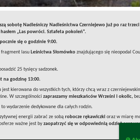
iższą sobotę Nadleśniczy Nadleśnictwa Czerniejewo już po raz trz
hasłem „Las powróci. Sztafeta pokoleń”.
pocznie się o godzinie 9:00.
 fragment lasu
Leśnictwa Słomówko
znajdującego się nieopodal Co
osadzić 25 tysięcy sadzonek.
t na godzinę 13:00.
 jest kierowana do wszystkich tych, którzy chcą wraz z czerniejewsk
eśne. W szczególności
zapraszamy mieszkańców Wrześni i okolic,
bez
” to wydarzenie dedykowane dla całych rodzin.
zytywnej energii zabrać ze sobą
robocze rękawiczki
oraz w miarę mo
osferze ważne jest by
zaopatrzyć się w odpowiednią odzież oraz w
🍪 Ak