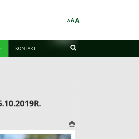
A
A
A

E
KONTAKT
.10.2019R.